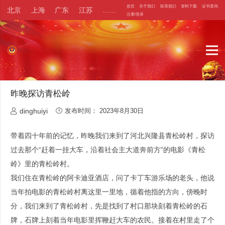
首页
关于我们
联系我们
资料下载
证书查询
北京
上海
广东
江苏
……
注册/登录
昨晚探访青松岭
dinghuiyi
发布时间：
2023年8月30日
带着四十年前的记忆，昨晚我们来到了河北兴隆县青松岭村，探访
过去那个“赶着一挂大车，沿着社会主大道奔前方”的电影《青松
岭》里的青松岭村。
我们住在青松岭的阿卡迪亚酒店，问了卡丁车游乐场的老头，他说
当年拍电影的青松岭村离这里一里地，循着他指的方向，傍晚时
分，我们来到了青松岭村，先是找到了村口那块刻着青松岭的石
牌，石牌上刻着当年电影里挥鞭赶大车的农民。接着在村里走了个