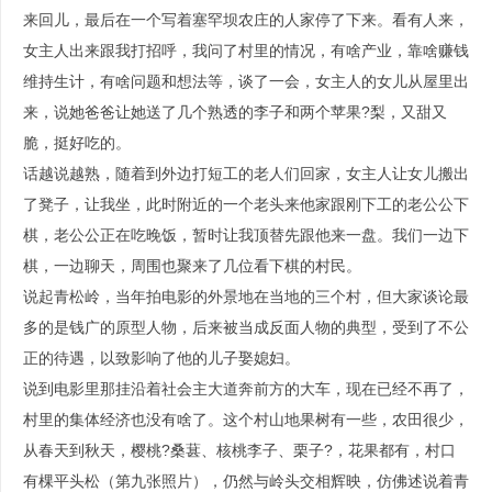
来回儿，最后在一个写着塞罕坝农庄的人家停了下来。看有人来，
女主人出来跟我打招呼，我问了村里的情况，有啥产业，靠啥赚钱
维持生计，有啥问题和想法等，谈了一会，女主人的女儿从屋里出
来，说她爸爸让她送了几个熟透的李子和两个苹果?梨，又甜又
脆，挺好吃的。
话越说越熟，随着到外边打短工的老人们回家，女主人让女儿搬出
了凳子，让我坐，此时附近的一个老头来他家跟刚下工的老公公下
棋，老公公正在吃晚饭，暂时让我顶替先跟他来一盘。我们一边下
棋，一边聊天，周围也聚来了几位看下棋的村民。
说起青松岭，当年拍电影的外景地在当地的三个村，但大家谈论最
多的是钱广的原型人物，后来被当成反面人物的典型，受到了不公
正的待遇，以致影响了他的儿子娶媳妇。
说到电影里那挂沿着社会主大道奔前方的大车，现在已经不再了，
村里的集体经济也没有啥了。这个村山地果树有一些，农田很少，
从春天到秋天，樱桃?桑葚、核桃李子、栗子?，花果都有，村口
有棵平头松（第九张照片），仍然与岭头交相辉映，仿佛述说着青