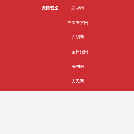
友情链接
新华网
中国警察网
光明网
中国日报网
法制网
人民网
主办单位：辰辉通科技(南通)有限公司
版权所有： 辰辉通科技(南通)有限公司 未经授权严禁转载
投稿和违法不良信息举报邮箱：info@sifajingcha.com
备案号：苏ICP备2026026490号-1