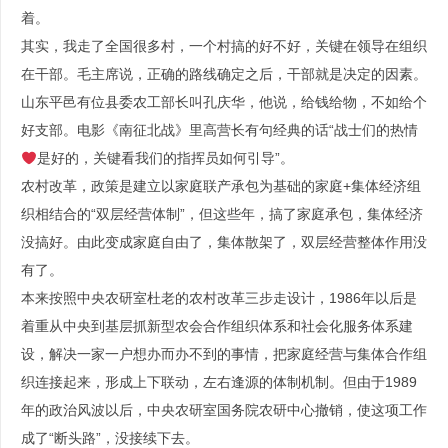
着。
其实，我走了全国很多村，一个村搞的好不好，关键在领导在组织
在干部。毛主席说，正确的路线确定之后，干部就是决定的因素。
山东平邑有位县委农工部长叫孔庆华，他说，给钱给物，不如给个
好支部。电影《南征北战》里高营长有句经典的话“战士们的热情
是好的，关键看我们的指挥员如何引导”。
农村改革，政策是建立以家庭联产承包为基础的家庭+集体经济组
织相结合的“双层经营体制”，但这些年，搞了家庭承包，集体经济
没搞好。由此变成家庭自由了，集体散架了，双层经营整体作用没
有了。
本来按照中央农研室杜老的农村改革三步走设计，1986年以后是
着重从中央到基层抓新型农会合作组织体系和社会化服务体系建
设，解决一家一户想办而办不到的事情，把家庭经营与集体合作组
织连接起来，形成上下联动，左右逢源的体制机制。但由于1989
年的政治风波以后，中央农研室国务院农研中心撤销，使这项工作
成了“断头路”，没接续下去。