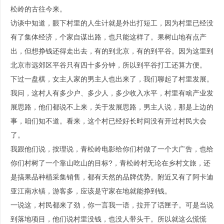
松岭的古往今来。
访谈中知道，眼下村里的人生计就是外出打短工，因为村里已经没
有了集体经济，个家自谋出路，也只能这样了。果树山地有点产
出，但想挣钱还得走出去，有的到北京，有的到平谷。因为这里到
北京市远郊区平谷只有四十多分钟，所以到平谷打工还算方便。
下过一盘棋，女主人家的男主人也出来了，我们聊起了村里发展。
我问，这村人有多少户、多少人，多少收入水平，村里有啥产业发
展思路，他们都说不上来，关于发展思路，男主人说，那是上边的
事，咱们知不道。看来，这个村已经好长时间没有开过村民大会
了。
我跟他们说，按理说，青松岭电影给你们村做了一个大广告，也给
你们村树了一个靠山吃山的目标?，青松岭村无论在乡村文旅，还
是搞果品种植采集销售，都有天然的品牌优势。附近又有了阿卡迪
亚江南水镇，游客多，应该是守家在地就能挣到钱。
一说这，村民都来了劲，你一言我一语，拉开了话匣子。可是当说
到落地项目，他们说村里没钱，也没人带头干。所以就这么慌慌