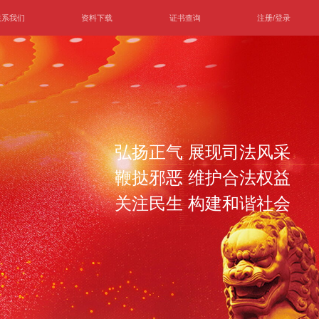
联系我们
资料下载
证书查询
注册/登录
弘扬正气 展现司法风采
鞭挞邪恶 维护合法权益
关注民生 构建和谐社会