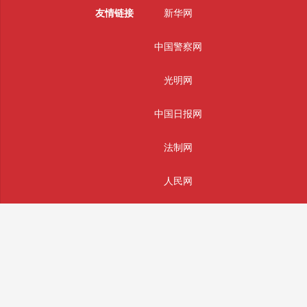
友情链接
新华网
中国警察网
光明网
中国日报网
法制网
人民网
主办单位：辰辉通科技(南通)有限公司
版权所有： 辰辉通科技(南通)有限公司 未经授权严禁转载
投稿和违法不良信息举报邮箱：info@sifajingcha.com
备案号：苏ICP备2026026490号-1