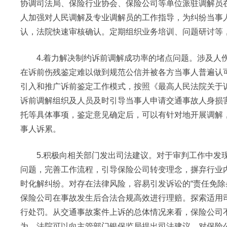
协调司法局、保险行业协会、保险公司等单位派驻调解员
人加强对人民调解及专业调解员的工作指导，为纠纷当事
认，法院快速审核确认。定期组织业务培训、问题研讨等
4.着力解决制约诉前调解成功率的堵点问题。涉及人伤
在诉前伤残鉴定难以做到规范公信并被各方当事人普遍认
引入和推广诉前鉴定工作模式，按照《最高人民法院关于
诉前调解组织及人员及时引导当事人申请交通事故人身损
托等具体事项，鉴定意见确定后，可以有针对地开展调解
事人诉累。
5.积极向相关部门发出司法建议。对于审判工作中发现
问题，完善工作流程，引导保险公司转变理念，摒弃行业
时化解纠纷。对存在法律风险，容易引发诉讼的“责任免除条
保险公司在事故发生后合法合规高效进行理赔。探索适用
行处罚。从交通事故案件上诉的总体情况来看，保险公司
为，法院可以向主管部门银保监局提出司法建议，对保险