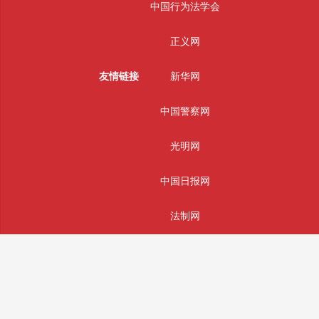
中国行为法学会
正义网
友情链接
新华网
中国警察网
光明网
中国日报网
法制网
人民网
主办单位：辰辉通科技(南通)有限公司
版权所有： 辰辉通科技(南通)有限公司 未经授权严禁转载