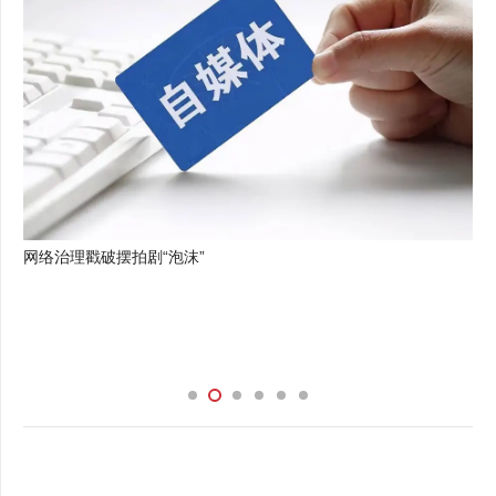
网络治理戳破摆拍剧“泡沫”