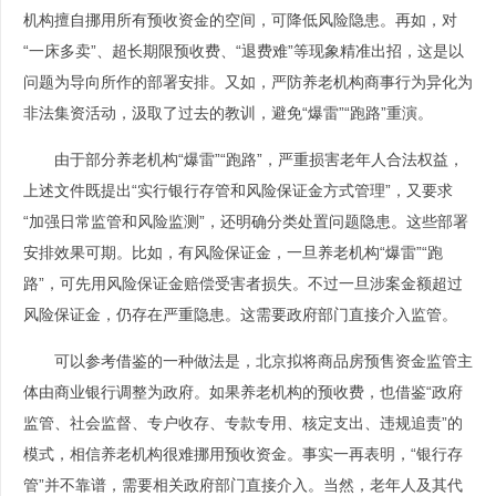
机构擅自挪用所有预收资金的空间，可降低风险隐患。再如，对
“一床多卖”、超长期限预收费、“退费难”等现象精准出招，这是以
问题为导向所作的部署安排。又如，严防养老机构商事行为异化为
非法集资活动，汲取了过去的教训，避免“爆雷”“跑路”重演。
由于部分养老机构“爆雷”“跑路”，严重损害老年人合法权益，
上述文件既提出“实行银行存管和风险保证金方式管理”，又要求
“加强日常监管和风险监测”，还明确分类处置问题隐患。这些部署
安排效果可期。比如，有风险保证金，一旦养老机构“爆雷”“跑
路”，可先用风险保证金赔偿受害者损失。不过一旦涉案金额超过
风险保证金，仍存在严重隐患。这需要政府部门直接介入监管。
可以参考借鉴的一种做法是，北京拟将商品房预售资金监管主
体由商业银行调整为政府。如果养老机构的预收费，也借鉴“政府
监管、社会监督、专户收存、专款专用、核定支出、违规追责”的
模式，相信养老机构很难挪用预收资金。事实一再表明，“银行存
管”并不靠谱，需要相关政府部门直接介入。当然，老年人及其代