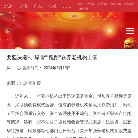
首页
关于我们
联系我们
资料下载
证书查询
北京
上海
广东
江苏
……
注册/登录
要坚决遏制“爆雷”“跑路”在养老机构上演
发布时间：
2024年5月13日
来源：北京青年报
近年来，一些养老机构出于迅速回笼资金、增加客户黏性等原
因，采取预收费模式运营。但有的养老机构预收大额费用后，出现
了不按合同履行义务、资金管理使用不规范、资金链断裂破产倒闭
等情况。还有一些不法分子通过预收费等形式实施非法集资。据新
华社报道，民政部等七部门近日出台《关于加强养老机构预收费监