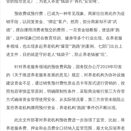
管的指导意见》，为老人养老“钱袋子”再扎“安全绳”。
预收费或预付费，已成为一种常见现象。商家往往将此作为促
销手段，以回笼资金、“绑定”客户。然而，部分商家却不讲“武
德”，擅自挪用消费者预交的费用，一旦资金链断裂，便选择“跑
路”，这种现象已经在教育培训、健身等多个行业出现。在养老服
务领域，也出现多起养老机构“爆雷”“跑路”的案例。七部门出台上
述文件，目的就是守好老人“钱袋子”，防止养老钱被“坑”。
针对养老服务领域的预收费风险，国务院办公厅2019年印发
的《关于推进养老服务发展的意见》规定，对养老机构为弥补设施
建设资金不足，通过销售预付费性质会员卡等形式进行营销的，按
照包容审慎监管原则，明确限制性条件，采取商业银行第三方存管
方式确保资金管理使用安全。从实际情况看，第三方存管未能阻止
某些养老机构挪用预付资金，养老机构“跑路”事件仍不断出现。
此次文件部署对养老机构预收费进一步加强了监管。比如，将
养老服务费、押金和会员费全口径纳入监管范围，最大化压缩养老