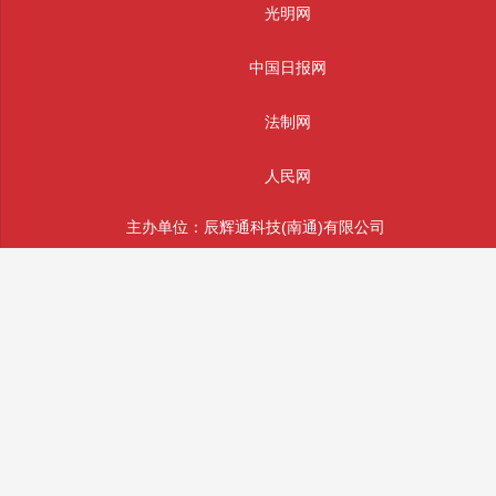
光明网
中国日报网
法制网
人民网
主办单位：辰辉通科技(南通)有限公司
版权所有： 辰辉通科技(南通)有限公司 未经授权严禁转载
投稿和违法不良信息举报邮箱：info@sifajingcha.com
备案号：苏ICP备2026026490号-1