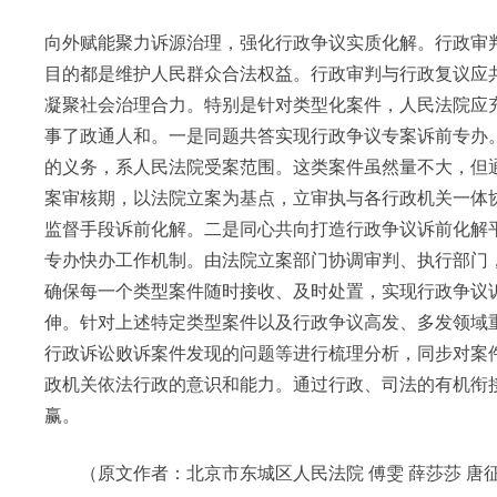
向外赋能聚力诉源治理，强化行政争议实质化解。行政审
目的都是维护人民群众合法权益。行政审判与行政复议应
凝聚社会治理合力。特别是针对类型化案件，人民法院应
事了政通人和。一是同题共答实现行政争议专案诉前专办
的义务，系人民法院受案范围。这类案件虽然量不大，但
案审核期，以法院立案为基点，立审执与各行政机关一体
监督手段诉前化解。二是同心共向打造行政争议诉前化解
专办快办工作机制。由法院立案部门协调审判、执行部门
确保每一个类型案件随时接收、及时处置，实现行政争议
伸。针对上述特定类型案件以及行政争议高发、多发领域
行政诉讼败诉案件发现的问题等进行梳理分析，同步对案
政机关依法行政的意识和能力。通过行政、司法的有机衔
赢。
（原文作者：北京市东城区人民法院 傅雯 薛莎莎 唐