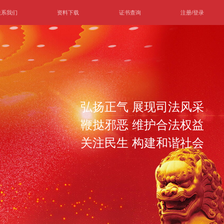
联系我们
资料下载
证书查询
注册/登录
弘扬正气 展现司法风采
鞭挞邪恶 维护合法权益
关注民生 构建和谐社会