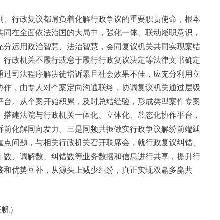
判、行政复议都肩负着化解行政争议的重要职责使命，根本
共同在全面依法治国的大局中，强化一体、联动履职意识，
充分运用政治智慧、法治智慧，会同复议机关共同实现案结
。行政机关不履行或怠于履行行政复议决定等法律文书确定
通过司法程序解决徒增诉累且社会效果不佳，应充分利用立
协作，由专人对个案定向沟通联络，协调复议机关通过层级
平台。从个案开始积累，及时总结经验，形成类型案件专案
，搭建法院与行政机关一体化、立体化、常态化协作平台，
诉前化解同向发力。三是同频共振做实行政争议解纷前端延
重点问题，与相关行政机关召开联席会，就行政复议纠错、
件数、调解数、纠错数等业务数据和信息进行共享，提升行
接和优势互补，从源头上减少纠纷，真正实现双赢多赢共
征帆）