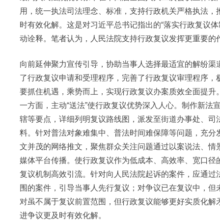
用，统一执法司法理念、标准，支持行政机关严格执法，
时有效化解。这是对习近平总书记指出的“落实行政复议体
动诠释。笔者认为，人民法院支持行政复议发挥更重要的
向前延伸聚力宣传引导，协助当事人选择最适宜的解纷渠
了行政复议申请和受理程序，完善了行政复议审理程序，
要抓住机遇，乘势而上，实现行政复议办案质效全面提升
一方面，主动“送法”使行政复议优势深入人心。制作新法
辖等要点，详细列明复议路线图，派发至街道办事处、司
料。针对普法对象难集中、普法时间难保障等问题，充分
文并茂的网络推文，聚焦群众关注问题通过以案说法、情
媒体平台传播。使行政复议作为低成本、高效率、宽口径的
复议机制高效引流。针对向人民法院起诉的案件，应通过法
围的案件，引导当事人先行复议；对争议已在复议中，但
对虽不属于复议前置范围，但行政复议能够更好实质化解
进争议更及时有效化解。