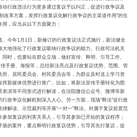
推动行政违法行为更多通过复议予以纠正，促进行政争议及
制改革方案，发挥行政复议化解行政争议的主渠道作用”的生
作用，应当从以下方面聚力：
道。今年1月1日，新修订的行政复议法正式施行，新法健全
极大地强化了行政复议吸纳行政争议的能力。行政司法机关
。同时，也要站在群众立场，做好宣传、释明、引导工作。
宣传手册、海报等，总结新法亮点及行政复议优势、范围、管
法所、居民委员会、村民委员会等，为群众及时送上学习资
发挥新媒体优势进行推广。比如，将新法宣传手册转化为图
景表演等不同形式进行解读，在法院微信公众号、微博等新
行政争议化解机制深入人心。另一方面，现场“释法”促行政
律解读、示范裁判等开展“一对一”释法。对属于复议前置范
未参加复议的利害关系人，引导其参加已开始的复议程序；
矛盾的案件，重点释明行政复议优势，引导其先行复议，促