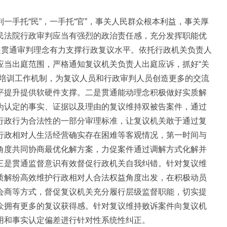
一手托“民”，一手托“官”，事关人民群众根本利益，事关厚
民法院行政审判应当有强烈的政治责任感，充分发挥职能优
是贯通审判理念有力支撑行政复议水平。依托行政机关负责人
应当出庭范围，严格通知复议机关负责人出庭应诉，抓好“关
堂培训工作机制，为复议人员和行政审判人员创造更多的交流
平提升提供软硬件支撑。二是贯通能动理念积极做好实质解
为认定的事实、证据以及理由的复议维持双被告案件，通过
行政行为合法性的一部分审理标准，让复议机关敢于通过复
行政相对人生活经营确实存在困难等客观情况，第一时间与
角度共同协商最优化解方案，力促案件通过调解方式化解并
三是贯通监督意识有效督促行政机关自我纠错。针对复议维
质解纷高效维护行政相对人合法权益角度出发，在积极动员
会商等方式，督促复议机关充分履行层级监督职能，切实提
众拥有更多的复议获得感。针对复议维持败诉案件向复议机
用和事实认定偏差进行针对性系统性纠正。