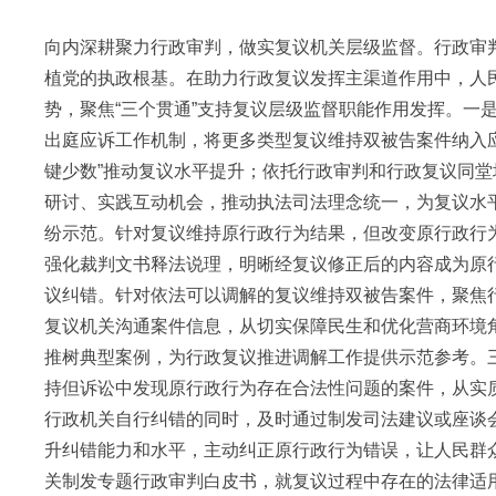
向内深耕聚力行政审判，做实复议机关层级监督。行政审判
植党的执政根基。在助力行政复议发挥主渠道作用中，人
势，聚焦“三个贯通”支持复议层级监督职能作用发挥。一
出庭应诉工作机制，将更多类型复议维持双被告案件纳入
键少数”推动复议水平提升；依托行政审判和行政复议同
研讨、实践互动机会，推动执法司法理念统一，为复议水
纷示范。针对复议维持原行政行为结果，但改变原行政行
强化裁判文书释法说理，明晰经复议修正后的内容成为原
议纠错。针对依法可以调解的复议维持双被告案件，聚焦
复议机关沟通案件信息，从切实保障民生和优化营商环境
推树典型案例，为行政复议推进调解工作提供示范参考。
持但诉讼中发现原行政行为存在合法性问题的案件，从实
行政机关自行纠错的同时，及时通过制发司法建议或座谈
升纠错能力和水平，主动纠正原行政行为错误，让人民群
关制发专题行政审判白皮书，就复议过程中存在的法律适