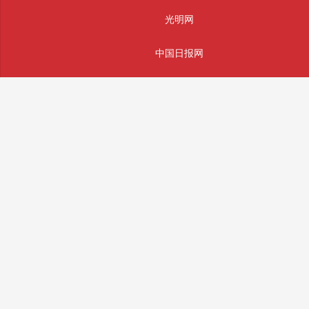
光明网
中国日报网
法制网
人民网
主办单位：辰辉通科技(南通)有限公司
版权所有： 辰辉通科技(南通)有限公司 未经授权严禁转载
投稿和违法不良信息举报邮箱：info@sifajingcha.com
备案号：苏ICP备2026026490号-1