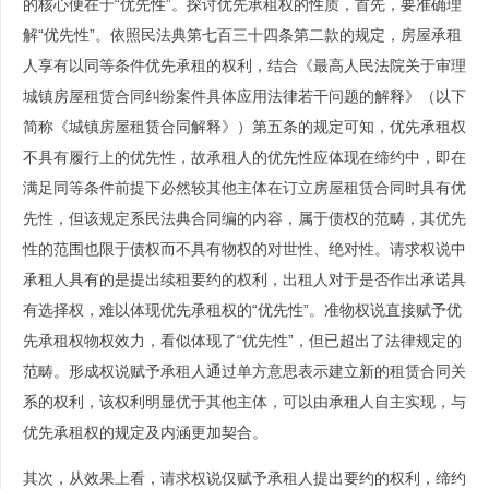
的核心便在于“优先性”。探讨优先承租权的性质，首先，要准确理
解“优先性”。依照民法典第七百三十四条第二款的规定，房屋承租
人享有以同等条件优先承租的权利，结合《最高人民法院关于审理
城镇房屋租赁合同纠纷案件具体应用法律若干问题的解释》（以下
简称《城镇房屋租赁合同解释》）第五条的规定可知，优先承租权
不具有履行上的优先性，故承租人的优先性应体现在缔约中，即在
满足同等条件前提下必然较其他主体在订立房屋租赁合同时具有优
先性，但该规定系民法典合同编的内容，属于债权的范畴，其优先
性的范围也限于债权而不具有物权的对世性、绝对性。请求权说中
承租人具有的是提出续租要约的权利，出租人对于是否作出承诺具
有选择权，难以体现优先承租权的“优先性”。准物权说直接赋予优
先承租权物权效力，看似体现了“优先性”，但已超出了法律规定的
范畴。形成权说赋予承租人通过单方意思表示建立新的租赁合同关
系的权利，该权利明显优于其他主体，可以由承租人自主实现，与
优先承租权的规定及内涵更加契合。
其次，从效果上看，请求权说仅赋予承租人提出要约的权利，缔约