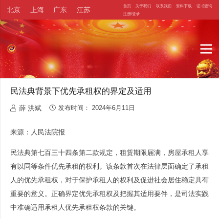
首页
关于我们
联系我们
资料下载
证书查询
北京
上海
广东
江苏
……
注册/登录
民法典背景下优先承租权的界定及适用
薛 洪斌
发布时间：
2024年6月11日
来源：人民法院报
民法典第七百三十四条第二款规定，租赁期限届满，房屋承租人享
有以同等条件优先承租的权利。该条款首次在法律层面确定了承租
人的优先承租权，对于保护承租人的权利及促进社会居住稳定具有
重要的意义。正确界定优先承租权及把握其适用要件，是司法实践
中准确适用承租人优先承租权条款的关键。