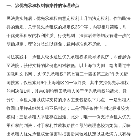
一、涉优先承租权纠纷案件的审理难点
民法典实施后，优先承租权由意定权利上升为法定权利。作为民法
典的新规，关于优先承租权的规定仅25个字，内容相对简略，对
于优先承租权的权利性质、行使规则、法律后果等均没有进一步的
明确规定，理论分歧难以避免，裁判标准也不尽统一。
司法实践中，承租人较少通过优先承租权条款寻求救济，即使起诉
至法院，获得支持的比例也相对较低。以上海市为例，笔者通过中
国裁判文书网，以“优先承租权”“第七百三十四条第二款”作为关键
词搜索，仅检索到9个上海地区的一审判决，其中支持优先承租权
的判决仅1例，其余8例均驳回承租人关于优先承租权的请求。经
分析，承租人难以获得支持的原因主要包括以下几点：一是出租人
收回自用抑或继续出租不易判定；二是“同等条件”的判定标准较为
模糊；三是承租人举证存在困难。此外，唯一一例支持承租人优先
承租权的判决，对于权利性质和赔偿金额的说理也较为笼统，反映
出承租人优先承租权受侵害时损害后果较难认定以及救济方式有待