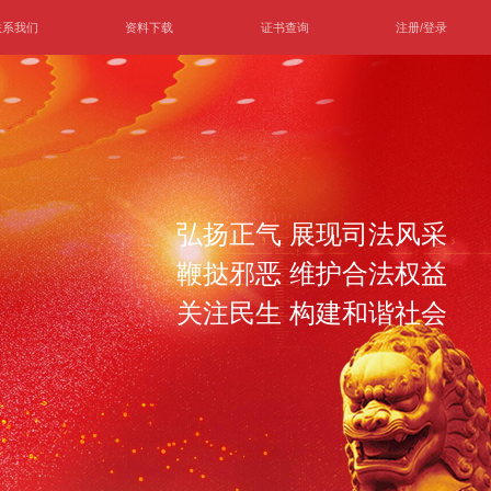
联系我们
资料下载
证书查询
注册/登录
弘扬正气 展现司法风采
鞭挞邪恶 维护合法权益
关注民生 构建和谐社会