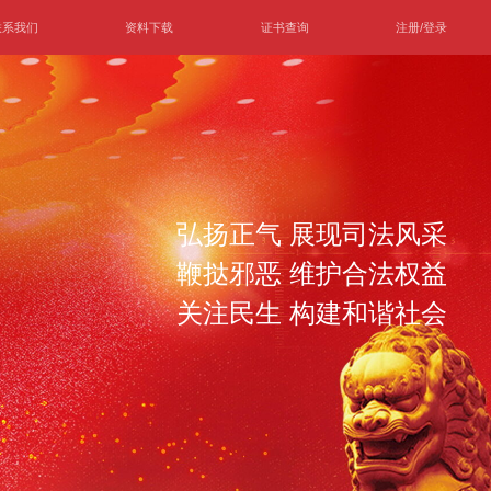
联系我们
资料下载
证书查询
注册/登录
弘扬正气 展现司法风采
鞭挞邪恶 维护合法权益
关注民生 构建和谐社会