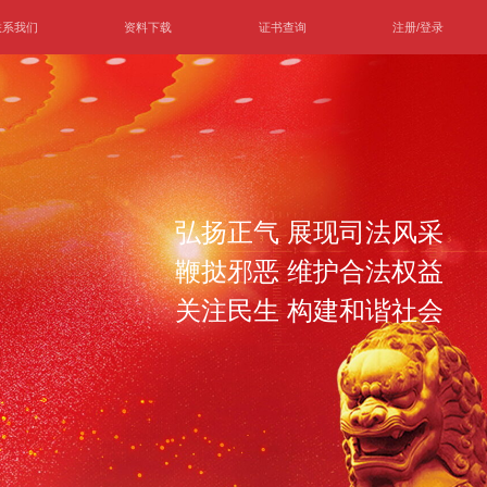
联系我们
资料下载
证书查询
注册/登录
弘扬正气 展现司法风采
鞭挞邪恶 维护合法权益
关注民生 构建和谐社会