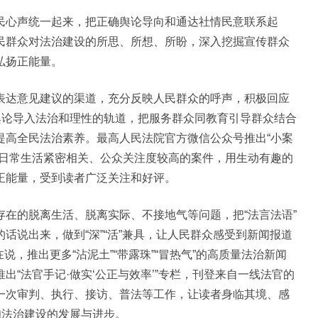
民心声统一起来，把正确舆论导向和通达社情民意联系起
民群众对法治建设的所思、所想、所盼，深入挖掘宣传群众
弘扬正能量。
表达意见建议的渠道，充分反映人民群众的呼声，积极回应
舆论导入法治和理性的轨道，把服务群众同教育引导群众结合
提高全民法治素养。最高人民法院官方微信公众号推出“小案
与日常生活紧密相关、公众关注度较高的案件，用生动有趣的
正能量，受到读者广泛关注和好评。
在的脱离生活、脱离实际、不接地气等问题，把“法言法语”
话说出来，做到“深”“活”兼具，让人民群众感受到新闻报道
在说，推出更多“沾泥土”“带露珠”“冒热气”的高质量法治新闻
“法官手记·做实‘公正与效率’”专栏，刊登来自一线法官的
一次审判、执行、接访、普法等工作，让读者身临其境、感
知法治建设的发展与进步。