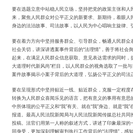
要在选题立意中站稳人民立场，坚持把党的政策主张和人
来，聚焦人民群众对公平正义的新要求、新期待，着眼人
身边的法治故事、司法故事，以人民为中心唱响主旋律、
要在着力方向中坚持服务群众、引导群众，畅通人民群众
社会关切，讲深讲透案事件背后的“法理情”，善于将社会
起来，在满足人民群众信息获取、意见表达需求的同时，
大道理时代新风尚”栏目，以人民群众的视角选取了一批
案件故事揭示小案子背后的大道理，弘扬公平正义的司法
要在呈现形式中坚持贴近一线、贴近群众，克服一定程度存
转换为人民群众喜闻乐见的语言，把有意义的事用有意思的
中所体现的公平正义和“我”有关、就在“我”身边、就是“我”
报道。最高人民法院新闻局与人民法院新闻传媒总社共同推出
投稿。法官们用第一人称的叙述方式，讲述了印象最深的
同身受，更加深刻理解审判执行工作背后的“法理情”，感