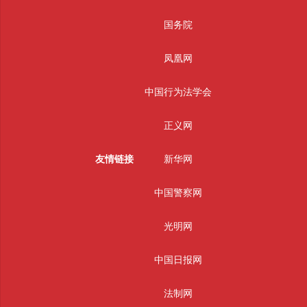
国务院
凤凰网
中国行为法学会
正义网
友情链接
新华网
中国警察网
光明网
中国日报网
法制网