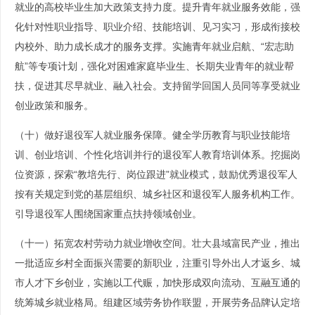
就业的高校毕业生加大政策支持力度。提升青年就业服务效能，强
化针对性职业指导、职业介绍、技能培训、见习实习，形成衔接校
内校外、助力成长成才的服务支撑。实施青年就业启航、“宏志助
航”等专项计划，强化对困难家庭毕业生、长期失业青年的就业帮
扶，促进其尽早就业、融入社会。支持留学回国人员同等享受就业
创业政策和服务。
（十）做好退役军人就业服务保障。健全学历教育与职业技能培
训、创业培训、个性化培训并行的退役军人教育培训体系。挖掘岗
位资源，探索“教培先行、岗位跟进”就业模式，鼓励优秀退役军人
按有关规定到党的基层组织、城乡社区和退役军人服务机构工作。
引导退役军人围绕国家重点扶持领域创业。
（十一）拓宽农村劳动力就业增收空间。壮大县域富民产业，推出
一批适应乡村全面振兴需要的新职业，注重引导外出人才返乡、城
市人才下乡创业，实施以工代赈，加快形成双向流动、互融互通的
统筹城乡就业格局。组建区域劳务协作联盟，开展劳务品牌认定培