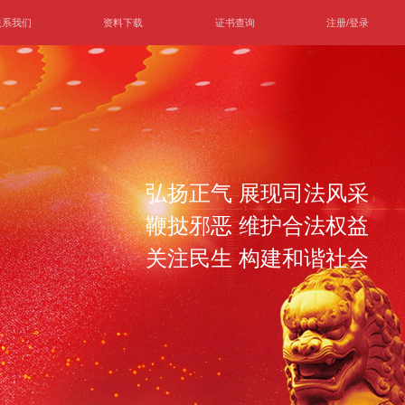
联系我们
资料下载
证书查询
注册/登录
弘扬正气 展现司法风采
鞭挞邪恶 维护合法权益
关注民生 构建和谐社会