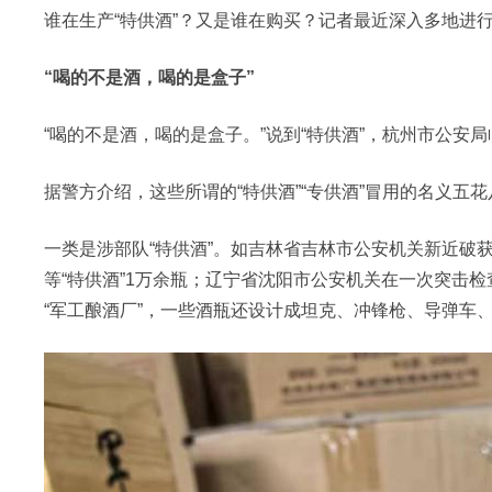
谁在生产“特供酒”？又是谁在购买？记者最近深入多地进
“喝的不是酒，喝的是盒子”
“喝的不是酒，喝的是盒子。”说到“特供酒”，杭州市公安
据警方介绍，这些所谓的“特供酒”“专供酒”冒用的名义五
一类是涉部队“特供酒”。如吉林省吉林市公安机关新近破获
等“特供酒”1万余瓶；辽宁省沈阳市公安机关在一次突击检
“军工酿酒厂”，一些酒瓶还设计成坦克、冲锋枪、导弹车