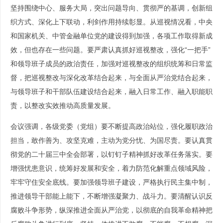
坚持围绕中心、服务大局，突出问题导向、贯彻严的基调，创新组
织方式、深化上下联动，利剑作用持续彰显。从巡视情况看，中央
和国家机关、中管金融单位党的建设得到加强，各项工作取得新成
效，但也存在一些问题。要严肃认真抓好巡视整改，强化“一把手”
和领导班子成员的政治责任，加强对巡视整改的组织统筹和日常监
督，把巡视整改与深化改革结合起来，与全面从严治党结合起来，
与领导班子和干部队伍建设结合起来，融入日常工作、融入职能职
责，以整改实效推动高质量发展。
会议强调，各级党委（党组）要不断提高政治站位，强化履职政治
担当，敢作善为、攻坚克难，主动为党分忧、为国尽责。要认真贯
彻党的二十届三中全会部署，以钉钉子精神抓好改革任务落实。要
增强忧患意识，统筹好发展和安全，着力防范化解重点领域风险，
牢牢守住安全底线。要加强领导班子建设，严格执行民主集中制，
推进领导干部能上能下，不断增强凝聚力、战斗力。要清醒认识反
腐败斗争形势，纵深推进全面从严治党，以彻底的自我革命精神把