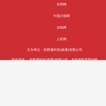
光明网
中国日报网
法制网
人民网
主办单位：辰辉通科技(南通)有限公司
版权所有： 辰辉通科技(南通)有限公司 未经授权严禁转载
投稿和违法不良信息举报邮箱：info@sifajingcha.com
备案号：苏ICP备2026026490号-1