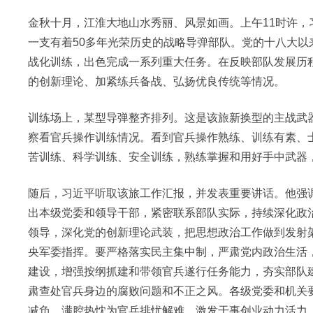
金秋十月，江淮大地山水秀丽、风景如画。上午11时许
一支有着50多年光荣历史的战略导弹部队。党的十八大
战化训练，出色完成一系列重大任务。在反映部队发展历
的创新理论、加紧练兵备战、弘扬优良传统等情况。
训练场上，某型导弹整齐排列。这是该旅新换型的主战武
察看官兵操作训练情况。看到官兵操作熟练、训练有素、
苦训练、科学训练、安全训练，熟练掌握和用好手中武器
随后，习近平听取该旅工作汇报，并发表重要讲话。他强
出本级党委和领导干部，紧密联系部队实际，持续深化政
领导，深化党的创新理论武装，把思想政治工作做到发射
央军委指挥。要严格落实民主集中制，严肃党内政治生活
建设，增强按纲抓建和带领官兵遂行任务能力，夯实部队
肃查处官兵身边的腐败问题和不正之风。各级党委和机关要
减负，满腔热忱为官兵排忧解难，激发干事创业动力活力