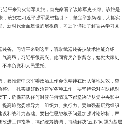
，习近平来到火箭军某旅，首先察看了该旅军史长廊。该旅是
以来，该旅在习近平强军思想指引下，坚定举旗铸魂，大抓实
程、新时代全面建设的展板前，习近平详细了解官兵学习党
器装备。习近平来到这里，听取武器装备技战术性能介绍，
士气高昂，习近平很高兴。他同官兵合影留念，勉励大家刻
，不辜负党和人民重托。
调，要推进中央军委政治工作会议精神在部队落地见效，突
治整训，扎实抓好政治建军各项工作。要坚持党对军队绝对
架下，确保部队任何时候任何情况下都坚决听从党中央和中
，提高旅党委领导力、组织力、执行力。要加强基层党组织
建设和战斗力基础。要扭住思想根子问题加强讨论辨析，严
改进工作指导，搞好统筹协调，持续解决“五多”问题为基层
。