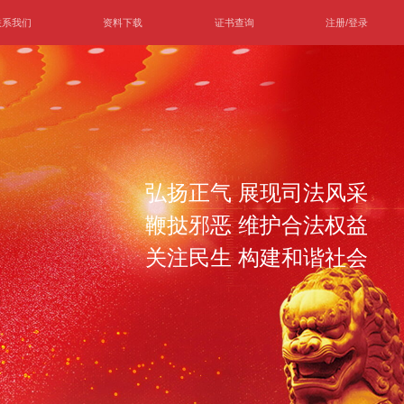
联系我们
资料下载
证书查询
注册/登录
弘扬正气 展现司法风采
鞭挞邪恶 维护合法权益
关注民生 构建和谐社会