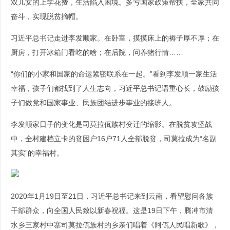
双儿女的上学花费，生活陷入困境。多亏国家政策帮扶，全家共同
奋斗，实现脱贫摘帽。
习近平总书记走进李发顺家。在卧室，摸摸床上的褥子厚不厚；在
厨房，打开冰箱门看吃的啥；在后院，问养猪行情……
“你们的小家和国家的命运紧密联系在一起。”看到李发顺一家生活
幸福，孩子们都找到了人生志向，习近平总书记语重心长，鼓励孩
子们做党和国家事业、民族团结进步事业的接班人。
李发顺家日子的变化是司莫拉佤族村变迁的缩影。在脱贫攻坚战
中，全村建档立卡的贫困户16户71人全部脱贫，司莫拉成为“名副
其实”的幸福村。
2020年1月19日至21日，习近平总书记来到云南，看望慰问各族
干部群众，向全国人民致以新春祝福。这是19日下午，腾冲市清
水乡三家村中寨司莫拉佤族村的乡亲们唱着《阿佤人民唱新歌》，