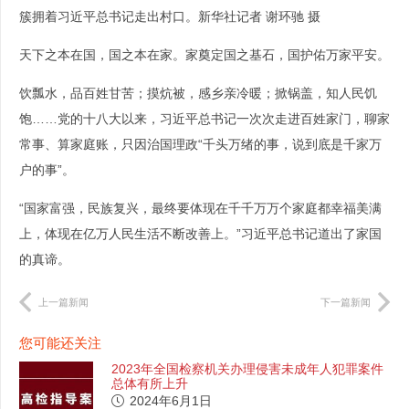
簇拥着习近平总书记走出村口。新华社记者 谢环驰 摄
天下之本在国，国之本在家。家奠定国之基石，国护佑万家平安。
饮瓢水，品百姓甘苦；摸炕被，感乡亲冷暖；掀锅盖，知人民饥
饱……党的十八大以来，习近平总书记一次次走进百姓家门，聊家
常事、算家庭账，只因治国理政“千头万绪的事，说到底是千家万
户的事”。
“国家富强，民族复兴，最终要体现在千千万万个家庭都幸福美满
上，体现在亿万人民生活不断改善上。”习近平总书记道出了家国
的真谛。
上一篇新闻
下一篇新闻
您可能还关注
2023年全国检察机关办理侵害未成年人犯罪案件
总体有所上升
2024年6月1日