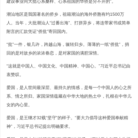
建设事业同大批心系桑梓、心系祖国的华侨是分不开的”。
潮汕地区是我国著名的侨乡，祖籍潮汕的海外侨胞有约1500万
人。当年，大批潮汕人“过番出海”、打拼异乡，将连带家书或简单
附言的汇款凭证“侨批”寄回国内。
“批”一件，银几许，跨越山海，辗转归乡。薄薄的一纸“侨批”，捎
回的是对故乡的浓浓眷恋，是对家国的满腔深情。
“这就是中国人、中国文化、中国精神、中国心。”习近平总书记由
衷赞叹。
爱国，是人世间最深层、最持久的情感，是每一个中国人的心之所
系、情之所归。家国深情蕴藏在中华大地的热土中，扎根在中华儿
女的内心里。
爱国，是王继才32载“坚守”的样子。“要大力倡导这种爱国奉献精
神”，习近平总书记提出明确要求。