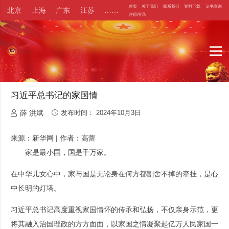
首页
关于我们
联系我们
资料下载
证书查询
北京
上海
广东
江苏
……
注册/登录
习近平总书记的家国情
薛 洪斌
发布时间：
2024年10月3日
来源：新华网
|
作者：高蕾
家是最小国，国是千万家。
在中华儿女心中，家与国是无论身在何方都割舍不掉的牵挂，是心
中长明的灯塔。
习近平总书记高度重视家国情怀的传承和弘扬，不仅亲身示范，更
将其融入治国理政的方方面面，以家国之情凝聚起亿万人民家国一