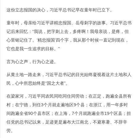
这份立志报国的决心，习近平总书记早在童年时已立下。
童年时，母亲给习近平讲精忠报国、岳母刺字的故事。习近平总书
记后来回忆：“我说，把字刺上去，多疼啊！我母亲说，是疼，但
心里铭记住了。‘精忠报国’四个字，我从那个时候一直记到现在，
它也是我一生追求的目标。”
言为心之声，行为心之迹。
从黄土地一路走来，习近平总书记的目光始终凝视着这片土地和人
民，心中所思始终是“国之大者”。
在梁家河，习近平同农民同吃同住同劳动；在正定，跑遍全县所有
村；在宁德，到任3个月就走遍地区9个县；在浙江，用一年多时
间跑遍全省90个县市区；在上海，7个月就跑遍全市19个区县；担
任党的总书记以来，足迹更是遍布大江南北，不避寒暑、不辞辛
劳。