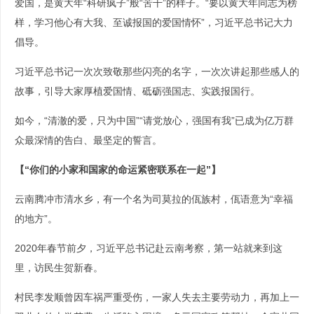
爱国，是黄大年“科研疯子”般“苦干”的样子。“要以黄大年同志为榜
样，学习他心有大我、至诚报国的爱国情怀”，习近平总书记大力
倡导。
习近平总书记一次次致敬那些闪亮的名字，一次次讲起那些感人的
故事，引导大家厚植爱国情、砥砺强国志、实践报国行。
如今，“清澈的爱，只为中国”“请党放心，强国有我”已成为亿万群
众最深情的告白、最坚定的誓言。
【“你们的小家和国家的命运紧密联系在一起”】
云南腾冲市清水乡，有一个名为司莫拉的佤族村，佤语意为“幸福
的地方”。
2020年春节前夕，习近平总书记赴云南考察，第一站就来到这
里，访民生贺新春。
村民李发顺曾因车祸严重受伤，一家人失去主要劳动力，再加上一