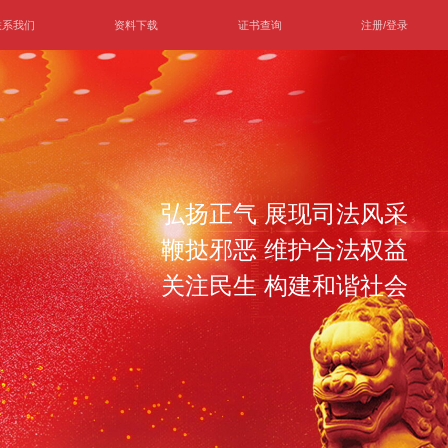
联系我们
资料下载
证书查询
注册/登录
弘扬正气 展现司法风采
鞭挞邪恶 维护合法权益
关注民生 构建和谐社会