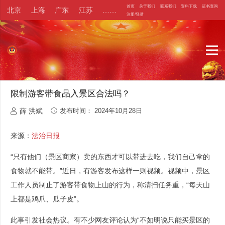
首页
关于我们
联系我们
资料下载
证书查询
北京
上海
广东
江苏
……
注册/登录
限制游客带食品入景区合法吗？
薛 洪斌
发布时间：
2024年10月28日
来源：
法治日报
“只有他们（景区商家）卖的东西才可以带进去吃，我们自己拿的
食物就不能带。”近日，有游客发布这样一则视频。视频中，景区
工作人员制止了游客带食物上山的行为，称清扫任务重，“每天山
上都是鸡爪、瓜子皮”。
此事引发社会热议。有不少网友评论认为“不如明说只能买景区的