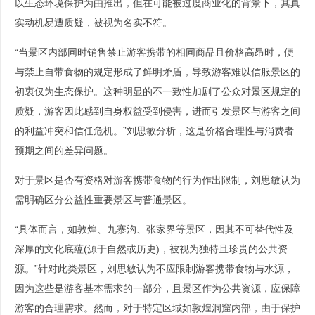
以生态环境保护为由推出，但在可能被过度商业化的背景下，其真
实动机易遭质疑，被视为名实不符。
“当景区内部同时销售禁止游客携带的相同商品且价格高昂时，便
与禁止自带食物的规定形成了鲜明矛盾，导致游客难以信服景区的
初衷仅为生态保护。这种明显的不一致性加剧了公众对景区规定的
质疑，游客因此感到自身权益受到侵害，进而引发景区与游客之间
的利益冲突和信任危机。”刘思敏分析，这是价格合理性与消费者
预期之间的差异问题。
对于景区是否有资格对游客携带食物的行为作出限制，刘思敏认为
需明确区分公益性重要景区与普通景区。
“具体而言，如敦煌、九寨沟、张家界等景区，因其不可替代性及
深厚的文化底蕴(源于自然或历史)，被视为独特且珍贵的公共资
源。”针对此类景区，刘思敏认为不应限制游客携带食物与水源，
因为这些是游客基本需求的一部分，且景区作为公共资源，应保障
游客的合理需求。然而，对于特定区域如敦煌洞窟内部，由于保护