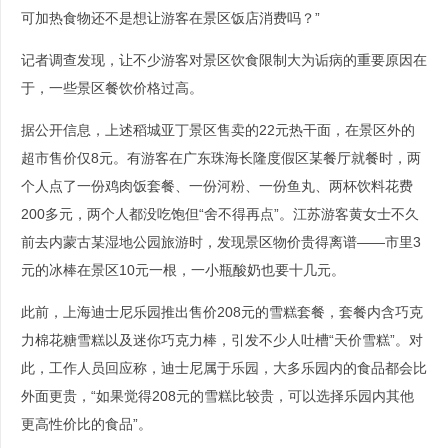
可加热食物还不是想让游客在景区饭店消费吗？”
记者调查发现，让不少游客对景区饮食限制大为诟病的重要原因在
于，一些景区餐饮价格过高。
据公开信息，上述稻城亚丁景区售卖的22元热干面，在景区外的
超市售价仅8元。有游客在广东珠海长隆度假区某餐厅就餐时，两
个人点了一份鸡肉饭套餐、一份河粉、一份鱼丸、两杯饮料花费
200多元，两个人都没吃饱但“舍不得再点”。江苏游客黄女士不久
前去内蒙古某湿地公园旅游时，发现景区物价贵得离谱——市里3
元的冰棒在景区10元一根，一小瓶酸奶也要十几元。
此前，上海迪士尼乐园推出售价208元的雪糕套餐，套餐内含巧克
力棉花糖雪糕以及迷你巧克力棒，引发不少人吐槽“天价雪糕”。对
此，工作人员回应称，迪士尼属于乐园，大多乐园内的食品都会比
外面更贵，“如果觉得208元的雪糕比较贵，可以选择乐园内其他
更高性价比的食品”。