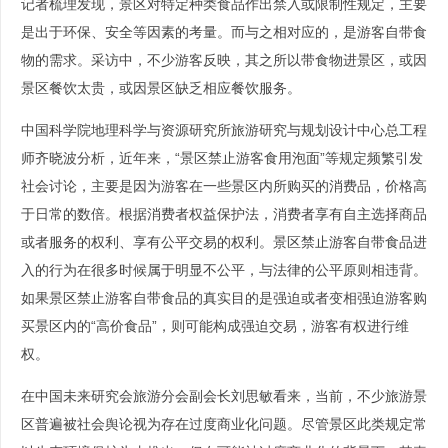
记者梳理发现，景区对特定种类食品作出禁入或限制性规定，主要
是出于环保、安全等因素的考量。而与之相对应的，是游客自带食
物的需求。采访中，不少游客反映，其之所以带食物进景区，或因
景区餐饮太贵，或因景区缺乏相应餐饮服务。
中国科学院地理科学与资源研究所旅游研究与规划设计中心总工程
师齐晓波分析，近年来，“景区禁止游客食用泡面”等规定频繁引发
社会讨论，主要是因为游客在一些景区内所购买的消费品，价格高
于日常的数倍。根据消费者权益保护法，消费者享有自主选择商品
或者服务的权利、享有公平交易的权利。景区禁止游客自带食品进
入的行为在很多时候属于明显不公平，与法律的公平原则相违背。
如果景区禁止游客自带食品的真实目的是强迫或者变相强迫游客购
买景区内的“高价食品”，则可能构成强迫交易，游客有权进行维
权。
在中国未来研究会旅游分会副会长刘思敏看来，当前，不少旅游景
区普遍被社会舆论视为存在过度商业化问题。尽管景区此类规定常