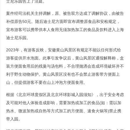
士尼乐园告上了法庭。
案件经司法机关主持调解，原、被告双方达成了调解协议，由被告
补偿原告50元。随后迪士尼方面即宣布调整原食品和安检规定，
宣布游客可以携带供本人食用无须加热加工的食品及饮料进入上海
迪士尼乐园。
2023年，有游客反映，安徽黄山风景区有规定不能以任何形式给
游客提供开水泡面。此事引发争议后，黄山风景区通报解释称，盒
装方便面食用后的残羹与汤包料，不合理抛洒会造成环境破坏并不
利于野生动物保护。黄山风景区没有也不会禁止游客带方便面上
山，但提倡游客不要在山上冲泡方便面食用。
根据《北京环球度假区及北京环球影城入园须知》，出于安全考虑
及可能对他人体验造成影响，需要加热或加工的食品(如：需以加
热水、微波加热或自热等方式加工的方便面、速食火锅等)禁止携
带入园。