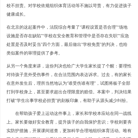
校不担责。对学校依规组织体育活动等不施以苛责，有力促进孩子
健康成长。
在北京的这起案件中，法院综合考量了“课程设置是否合理”“场地
设施是否存在缺陷”“学校在安全教育和管理中是否存在失职”“应急
处置是否及时妥当”四个方面，最后做出“学校免责”的判决，也给
类似案件的审理提供了参考。
从另一个角度来讲，这份判决也给广大学生家长提了个醒：要理性
对待孩子意外受伤事件，在合法范围内表达诉求。过去，有的家长
在意外发生后，理所当然地认为“谁受伤谁有理”，试图将板子全部
打到学校身上，甚至要求超出合理限度的赔偿。本案中，判决结果
打破“学生出事学校必担责”的刻板印象，有助于从源头减少纠纷。
在帮助孩子爱上运动这件事上，家长和学校本应站在同一战线
上。家长要做好安全教育，提升孩子的自我保护意识；学校则要夯
实防护措施，开展课间巡查，更加科学合理地组织体育活动。唯有