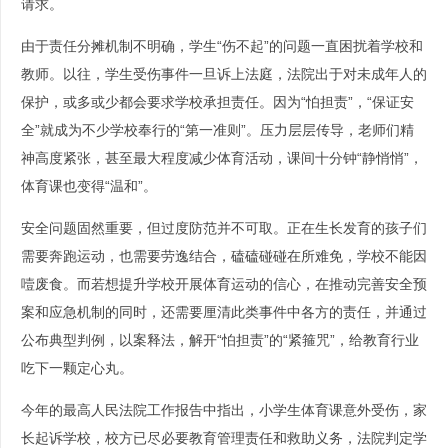
请求。
由于责任分摊机制不明确，学生“伤不起”的问题一直困扰着学校和
教师。以往，学生受伤事件一旦诉上法庭，法院出于对未成年人的
保护，或多或少都会要求学校承担责任。因为“怕担责”，“保证安
全”就成为不少学校奉行的“第一准则”。压力层层传导，老师们精
神高度紧张，甚至最大程度减少体育活动，课间十分钟“静悄悄”，
体育课也变得“温和”。
安全问题固然重要，但过度防范并不可取。正在生长发育的孩子们
需要奔跑运动，也需要劳逸结合，磕磕碰碰在所难免，学校不能因
噎废食。而若想提升学校开展体育运动的信心，在推动完善安全预
案和应急机制的同时，还需要厘清此类事件中各方的责任，并通过
公布典型判例，以案释法，解开“怕担责”的“紧箍咒”，给教育行业
吃下一颗定心丸。
今年的最高人民法院工作报告中指出，小学生体育课意外受伤，家
长起诉学校，校方已尽必要教育管理责任和救助义务，法院判定学