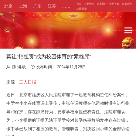
首页
关于我们
联系我们
资料下载
证书查询
北京
上海
广东
江苏
……
注册/登录
莫让“怕担责”成为校园体育的“紧箍咒”
薛 洪斌
发布时间：
2024年11月28日
来源：
工人日报
近日，北京市延庆区人民法院审理了一起教育机构责任纠纷案件。
中学生小李在体育课上受伤，主张任课教师在他运动时没有进行指
导和保护，存在缺席行为，要求学校承担侵权责任。法院审理认
为，小李提供的证据无法证明学校对其受伤事故的发生存在过错，
该中学已尽到了相应的教育、管理职责，判决驳回小李的全部诉讼