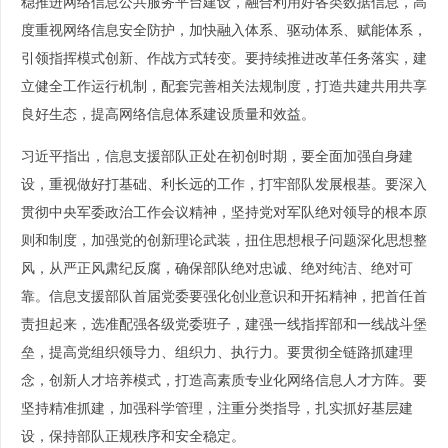
稳推进网络信息公共服务平台建设，融合利用好各类数据信息，高
度重视网络信息安全防护，加快融入体系、驱动体系、赋能体系，
引领指挥模式创新、作战方式转变。要持续推进改革任务落实，建
立健全工作运行机制，配套完善相关法规制度，打造共建共用共享
良好生态，提高网络信息体系建设质量和效益。
习近平指出，信息支援部队正处在初创时期，要全面加强自身建
设，重视做好打基础、利长远的工作，打牢部队发展根基。要深入
贯彻中央军委政治工作会议精神，坚持党对军队绝对领导的根本原
则和制度，加强党的创新理论武装，扭住思想根子问题深化思想整
风，从严正风肃纪反腐，确保部队绝对忠诚、绝对纯洁、绝对可
靠。信息支援部队首届党委要强化创业意识和开拓精神，把首任首
责担起来，选准配强各级党委班子，建强一线指挥部和一线战斗堡
垒，提高党组织领导力、组织力、执行力。要贯彻全链路抓建理
念，创新人才培养模式，打造高素质专业化网络信息人才方阵。要
坚持精准抓建，加强科学管理，注重分类指导，扎实抓好基层建
设，保持部队正规秩序和安全稳定。