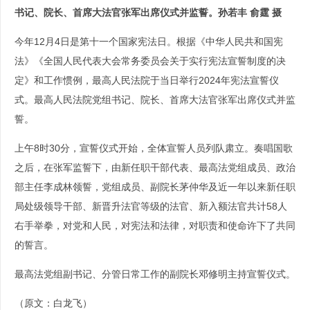
书记、院长、首席大法官张军出席仪式并监誓。孙若丰 俞霆 摄
今年12月4日是第十一个国家宪法日。根据《中华人民共和国宪
法》《全国人民代表大会常务委员会关于实行宪法宣誓制度的决
定》和工作惯例，最高人民法院于当日举行2024年宪法宣誓仪
式。最高人民法院党组书记、院长、首席大法官张军出席仪式并监
誓。
上午8时30分，宣誓仪式开始，全体宣誓人员列队肃立。奏唱国歌
之后，在张军监誓下，由新任职干部代表、最高法党组成员、政治
部主任李成林领誓，党组成员、副院长茅仲华及近一年以来新任职
局处级领导干部、新晋升法官等级的法官、新入额法官共计58人
右手举拳，对党和人民，对宪法和法律，对职责和使命许下了共同
的誓言。
最高法党组副书记、分管日常工作的副院长邓修明主持宣誓仪式。
（原文：白龙飞）