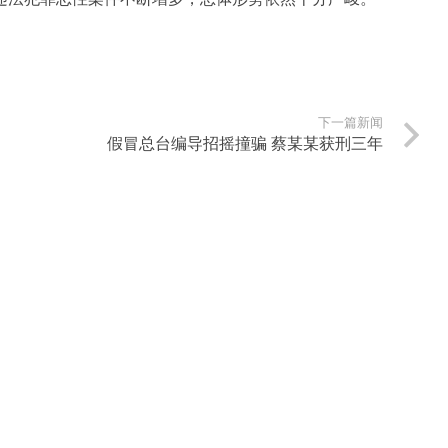
下一篇新闻
假冒总台编导招摇撞骗 蔡某某获刑三年