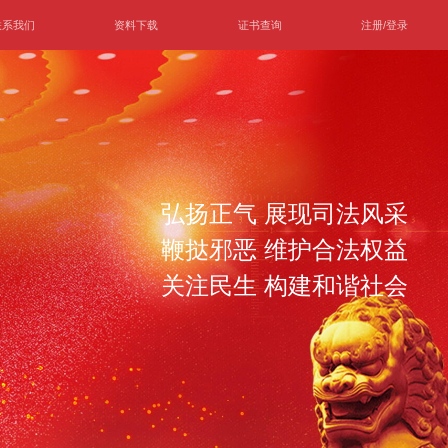
联系我们
资料下载
证书查询
注册/登录
弘扬正气 展现司法风采
鞭挞邪恶 维护合法权益
关注民生 构建和谐社会