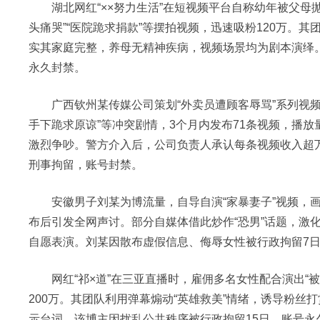
湖北网红“××努力生活”在短视频平台自称幼年被父母
头痛哭”“医院跪求捐款”等摆拍视频，迅速吸粉120万。
实其家庭完整，养母无精神疾病，视频场景均为剧本演绎
永久封禁。
广西钦州某传媒公司策划“外卖员遭顾客辱骂”系列视频，
手下跪求原谅”等冲突剧情，3个月内发布71条视频，播
激烈争吵。警方介入后，公司负责人承认每条视频收入超
刑事拘留，账号封禁。
安徽男子刘某为博流量，自导自演“家暴妻子”视频，画
布后引发全网声讨。部分自媒体借此炒作“恐男”话题，激
自愿表演。刘某因散布虚假信息、侮辱女性被行政拘留7
网红“祁×道”在三亚直播时，雇佣多名女性配合演出“被
200万。其团队利用弹幕煽动“英雄救美”情绪，诱导粉丝
示台词。该博主因扰乱公共秩序被行政拘留15日，账号永