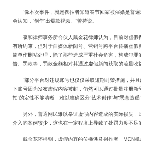
“像本次事件，就是摆拍者知道春节回家被催婚是普遍
会认知，‘创作’出爆款视频。”曾持说。
瀛和律师事务所合伙人戴金花律师认为，目前对虚假摆
有所约束，但对于自媒体新闻号、营销号跨平台传播虚假
简单作删帖处理，除了那些造成严重社会危害，构成犯罪
告、罚款等，罚款金额相对其通过虚假新闻获取的流量收
“部分平台对违规账号也仅仅采取短期封禁措施，并且缺
下账号因为发布虚假内容被封，仍然可以通过批量注册新号
拍”的定性不够清晰，难以准确区分“艺术创作”与“恶意造
另外，普通网民难以举证虚假内容造成的实际损失，民事
介入的案例较少，这也在一定程度上导致了处罚力度不足
戴金花还提到，虚假内容的传播涉及创作者、MCN机构