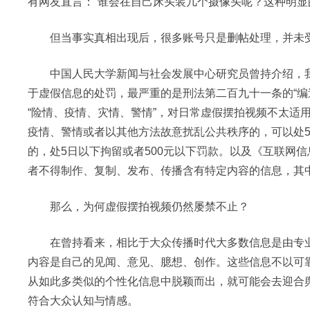
有网友直言：“谁会在自己床头装几个摄像头呢？这种明显
但当事实真相出现后，很多账号只是删帖处理，并未受
中国人民大学新闻与社会发展中心研究员曾持介绍，我
于虚假信息的处罚，最严重的是刑法第二百九十一条的“编
“险情、疫情、灾情、警情”，对日常虚假摆拍视频不太适
疫情、警情或者以其他方法故意扰乱公共秩序的，可以处5
的，处5日以下拘留或者500元以下罚款。以及《互联网
者不得制作、复制、发布、传播含有特定内容的信息，其
那么，为何虚假摆拍视频仍然屡禁不止？
在曾持看来，相比于大众传播时代大多数信息是由专业媒
内容是自己的见闻、意见、臆想、创作。这些信息不以可
从如此多类似的个性化信息中脱颖而出，就可能会去迎合
符合大众认知与情感。