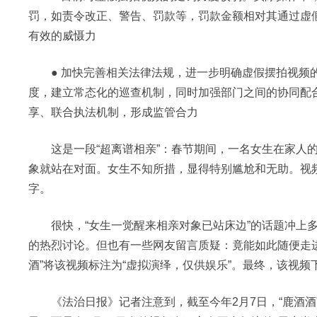
罚，如责令改正、警告、罚款等，罚款金额相对其通过虚
有效的威慑力
● 加快完善相关法律法规，进一步明确虚假摆拍视频的
度，建立常态化的巡查机制，同时加强部门之间的协同配
享、联合执法机制，形成监管合力
这是一段“超离谱相亲”：春节期间，一名女生在家人的
象就站在对面。女生不知所措，显得特别尴尬和无助。视频
字。
很快，“女生一觉醒来相亲对象已站床边”的话题冲上多
的热烈讨论。但也有一些网友留言质疑：竟能如此随便走
酒”将该视频标注为“虚拟演绎，仅供娱乐”。最终，该视频
《法治日报》记者注意到，截至今年2月7日，“鹿酒酒”