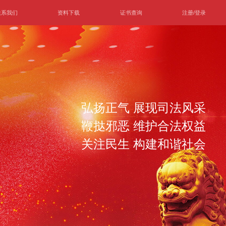
联系我们
资料下载
证书查询
注册/登录
弘扬正气 展现司法风采
鞭挞邪恶 维护合法权益
关注民生 构建和谐社会