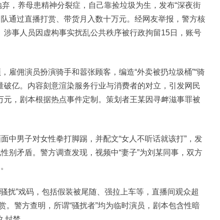
抛弃，养母患精神分裂症，自己靠捡垃圾为生，发布“深夜街
其团队通过直播打赏、带货月入数十万元。经网友举报，警方核
。涉事人员因虚构事实扰乱公共秩序被行政拘留15日，账号
雇佣演员扮演骑手和嚣张顾客，编造“外卖被扔垃圾桶”“骑
放量破亿。内容刻意渲染服务行业与消费者的对立，引发网民
万元，剧本根据热点事件定制。策划者王某因寻衅滋事罪被
面中男子对女性拳打脚踢，并配文“女人不听话就该打”，发
化性别矛盾。警方调查发现，视频中“妻子”为刘某同事，双方
日。
骚扰”戏码，包括假装被尾随、强拉上车等，直播间观众超
打赏。警方查明，所谓“骚扰者”均为临时演员，剧本包含性暗
久封禁。