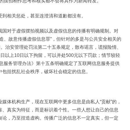
的摆拍稍作思考和核实都不会将其作为新闻转发。”
到相关惩处，甚至连澄清和道歉都没有。
国对于虚假摆拍视频以及虚假信息的传播有明确规制。对
造、故意传播虚假信息罪”，但针对的多是与公共安全相关的
用。治安管理处罚法第二十五条规定，散布谣言，谎报险情、
日以上10日以下拘留，可以并处500元以下罚款；情节较轻
信息服务管理办法》第十五条明确规定了互联网信息服务提供
中包括扰乱社会秩序，破坏社会稳定的信息。
体机构生产，现在互联网中更多信息是由私人“贡献”的，
靠、真实为特征，而是标识着个性。一些人想让自己的信息
舆论，乃至捏造虚构。传播广泛的信息不一定真实，但一定