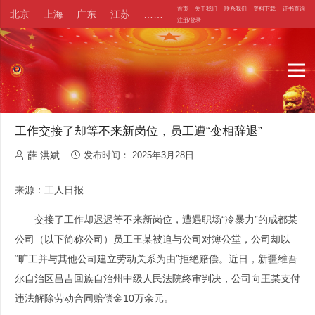
首页
关于我们
联系我们
资料下载
证书查询
北京
上海
广东
江苏
……
注册/登录
工作交接了却等不来新岗位，员工遭“变相辞退”
薛 洪斌
发布时间：
2025年3月28日
来源：工人日报
交接了工作却迟迟等不来新岗位，遭遇职场“冷暴力”的成都某
公司（以下简称公司）员工王某被迫与公司对簿公堂，公司却以
“旷工并与其他公司建立劳动关系为由”拒绝赔偿。近日，新疆维吾
尔自治区昌吉回族自治州中级人民法院终审判决，公司向王某支付
违法解除劳动合同赔偿金10万余元。