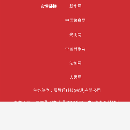
友情链接
新华网
中国警察网
光明网
中国日报网
法制网
人民网
主办单位：辰辉通科技(南通)有限公司
版权所有： 辰辉通科技(南通)有限公司 未经授权严禁转载
投稿和违法不良信息举报邮箱：info@sifajingcha.com
备案号：苏ICP备2026026490号-1