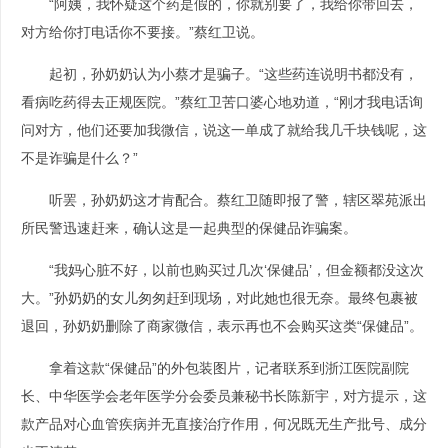
“阿姨，我怀疑这个药是假的，你就别要了，我给你带回去，
对方给你打电话你不要接。”蔡红卫说。
起初，孙奶奶认为小蔡才是骗子。“这些药连说明书都没有，
看病吃药得去正规医院。”蔡红卫苦口婆心地劝道，“刚才我电话询
问对方，他们还要加我微信，说这一单成了就给我几千块钱呢，这
不是诈骗是什么？”
听罢，孙奶奶这才肯配合。蔡红卫随即报了警，辖区翠苑派出
所民警迅速赶来，确认这是一起典型的保健品诈骗案。
“我妈心脏不好，以前也购买过几次‘保健品’，但金额都没这次
大。”孙奶奶的女儿匆匆赶到现场，对此她也很无奈。最终包裹被
退回，孙奶奶删除了商家微信，表示再也不会购买这类“保健品”。
拿着这款“保健品”的外包装图片，记者联系到浙江医院副院
长、中华医学会老年医学分会委员兼秘书长陈新宇，对方提示，这
款产品对心血管疾病并无直接治疗作用，何况既无生产批号、成分