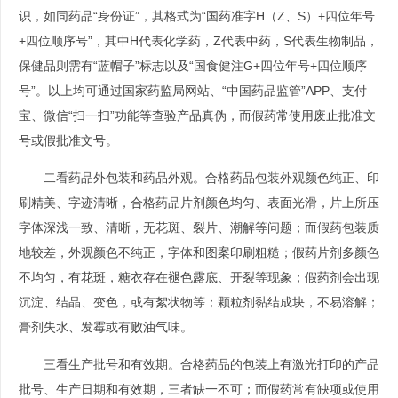
识，如同药品“身份证”，其格式为“国药准字H（Z、S）+四位年号
+四位顺序号”，其中H代表化学药，Z代表中药，S代表生物制品，
保健品则需有“蓝帽子”标志以及“国食健注G+四位年号+四位顺序
号”。以上均可通过国家药监局网站、“中国药品监管”APP、支付
宝、微信“扫一扫”功能等查验产品真伪，而假药常使用废止批准文
号或假批准文号。
二看药品外包装和药品外观。合格药品包装外观颜色纯正、印
刷精美、字迹清晰，合格药品片剂颜色均匀、表面光滑，片上所压
字体深浅一致、清晰，无花斑、裂片、潮解等问题；而假药包装质
地较差，外观颜色不纯正，字体和图案印刷粗糙；假药片剂多颜色
不均匀，有花斑，糖衣存在褪色露底、开裂等现象；假药剂会出现
沉淀、结晶、变色，或有絮状物等；颗粒剂黏结成块，不易溶解；
膏剂失水、发霉或有败油气味。
三看生产批号和有效期。合格药品的包装上有激光打印的产品
批号、生产日期和有效期，三者缺一不可；而假药常有缺项或使用