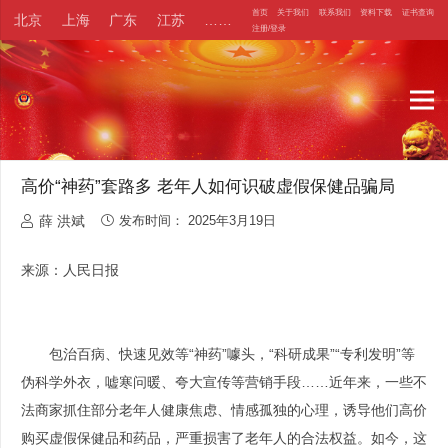
首页
关于我们
联系我们
资料下载
证书查询
北京
上海
广东
江苏
……
注册/登录
高价“神药”套路多 老年人如何识破虚假保健品骗局
薛 洪斌
发布时间：
2025年3月19日
来源：人民日报
包治百病、快速见效等“神药”噱头，“科研成果”“专利发明”等
伪科学外衣，嘘寒问暖、夸大宣传等营销手段……近年来，一些不
法商家抓住部分老年人健康焦虑、情感孤独的心理，诱导他们高价
购买虚假保健品和药品，严重损害了老年人的合法权益。如今，这