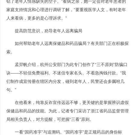
钻了老年人情感缺失的空子。”看病之余，她一定会对老年患者的
家庭支持情况和心理进行调研了解，“要重视医学人文，有时老年
人来看病，更多的是心理诉求。”
提高防范意识，劝导老年人远离骗局
如何帮助老年人远离保健品和药品骗局？有关部门正在积极探
索。
孟羿帆介绍，杭州公安部门为此专门创作了“三不原则”防骗口
诀——不轻信免费福利、不迷信专家名头、不着急掏钱付款。“我
们制作成宣传册在辖区内分发，碰到老年人，民警还会多嘱咐几
句。”
在他看来，纯靠反诈宣传远远不够，更关键的是掌握辨识虚假
保健品和药品的技能。为此，记者专门采访了浙江省药品监督管理
局相关负责人，对方提醒，可把握“三看”原则。
一看“国药准字”与追溯码。“国药准字”是正规药品的身份标