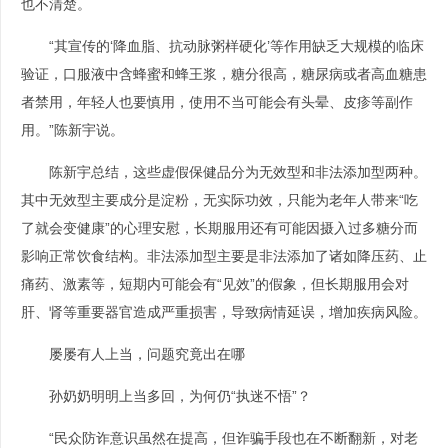
也不清楚。
“其宣传的‘降血脂、抗动脉粥样硬化’等作用缺乏大规模的临床
验证，口服液中含蜂蜜和蜂王浆，糖分很高，糖尿病或者高血糖患
者禁用，年轻人也要慎用，使用不当可能会有头晕、皮疹等副作
用。”陈新宇说。
陈新宇总结，这些虚假保健品分为无效型和非法添加型两种。
其中无效型主要成分是淀粉，无实际功效，只能为老年人带来“吃
了就会变健康”的心理安慰，长期服用还有可能因摄入过多糖分而
影响正常饮食结构。非法添加型主要是非法添加了诸如降压药、止
痛药、激素等，短期内可能会有“见效”的假象，但长期服用会对
肝、肾等重要器官造成严重损害，导致病情延误，增加疾病风险。
屡屡有人上当，问题究竟出在哪
孙奶奶明明上当多回，为何仍“执迷不悟”？
“民众防诈意识虽然在提高，但诈骗手段也在不断翻新，对老