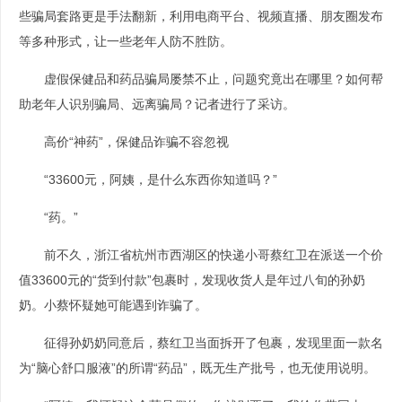
些骗局套路更是手法翻新，利用电商平台、视频直播、朋友圈发布
等多种形式，让一些老年人防不胜防。
虚假保健品和药品骗局屡禁不止，问题究竟出在哪里？如何帮
助老年人识别骗局、远离骗局？记者进行了采访。
高价“神药”，保健品诈骗不容忽视
“33600元，阿姨，是什么东西你知道吗？”
“药。”
前不久，浙江省杭州市西湖区的快递小哥蔡红卫在派送一个价
值33600元的“货到付款”包裹时，发现收货人是年过八旬的孙奶
奶。小蔡怀疑她可能遇到诈骗了。
征得孙奶奶同意后，蔡红卫当面拆开了包裹，发现里面一款名
为“脑心舒口服液”的所谓“药品”，既无生产批号，也无使用说明。