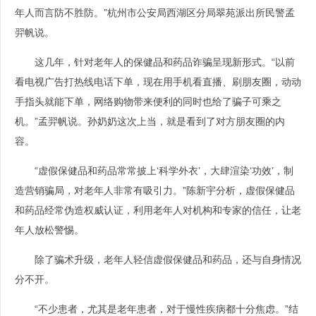
年人而言防不胜防。”杭州市公安局西湖区分局翠苑派出所民警孟
羿帆说。
这几年，针对老年人的保健品和药品诈骗呈现新形式。“以前
看电视广告打热线电话下单，现在用手机看直播、刷朋友圈，动动
手指头就能下单，网络购物带来便利的同时也给了骗子可乘之
机。”孟羿帆说。孙奶奶这次上当，就是看到了对方朋友圈的内
容。
“虚假保健品和药品常常披上‘科学外衣’，大肆渲染‘功效’，制
造营销骗局，对老年人非常有吸引力。”陈新宇分析，虚假保健品
和药品经常伪造权威认证，利用老年人对机构和专家的信任，让老
年人放松警惕。
除了骗术升级，老年人轻信虚假保健品和药品，还与自身情况
分不开。
“不少患者，尤其是老年患者，对于慢性疾病都十分焦虑。”结