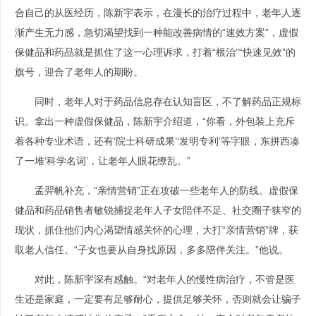
合自己的从医经历，陈新宇表示，在漫长的治疗过程中，老年人逐
渐产生无力感，急切渴望找到一种能改善病情的“速效方案”，虚假
保健品和药品就是抓住了这一心理诉求，打着“根治”“快速见效”的
旗号，迎合了老年人的期盼。
同时，老年人对于药品信息存在认知盲区，不了解药品正规标
识。拿出一种虚假保健品，陈新宇介绍道，“你看，外包装上充斥
着各种专业术语，还有‘院士科研成果’‘发明专利’等字眼，东拼西凑
了一堆‘科学名词’，让老年人眼花缭乱。”
孟羿帆补充，“亲情营销”正在攻破一些老年人的防线。虚假保
健品和药品销售者敏锐捕捉老年人子女陪伴不足、社交圈子狭窄的
现状，抓住他们内心渴望情感关怀的心理，大打“亲情营销”牌，获
取老人信任。“子女也要从自身找原因，多多陪伴关注。”他说。
对此，陈新宇深有感触。“对老年人的慢性病治疗，不管是医
生还是家庭，一定要有足够耐心，提供足够关怀，否则就会让骗子