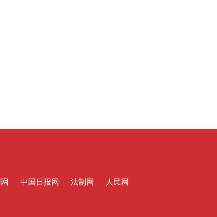
涉案金额8.9亿元，公安部打掉48个
制售“特供酒”犯罪团伙
明网
中国日报网
法制网
人民网