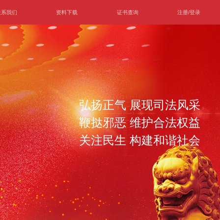
联系我们
资料下载
证书查询
注册/登录
弘扬正气 展现司法风采
鞭挞邪恶 维护合法权益
关注民生 构建和谐社会