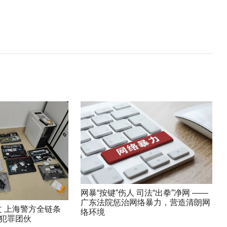
网暴“按键”伤人 司法“出拳”净网 ——
广东法院惩治网络暴力，营造清朗网
 上海警方全链条
络环境
”犯罪团伙