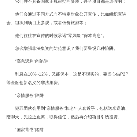
它们并不具备国家正规审批的资质，甚至项目都是虚假的；
他们会通过不同方式向不特定对象公开宣传，比如组织宣讲
会、组织到项目上参观，或者低价旅游等；
他们往往在宣传的时候承诺“零风险”“保本高息”。
怎么增强非法集资的防范意识？我们要警惕几种陷阱。
“高息返利”的陷阱
利息在10%~12%，又能保本，这是不现实的，要当心借P2P
等金融创新名义的非法集资。
“亲情服务”陷阱
犯罪团伙会用到“亲情服务”和老年人套近乎，包括送米送油、
陪聊天，先拉近距离，取得信任，然后再介绍项目引诱投资。
“国家背书”陷阱