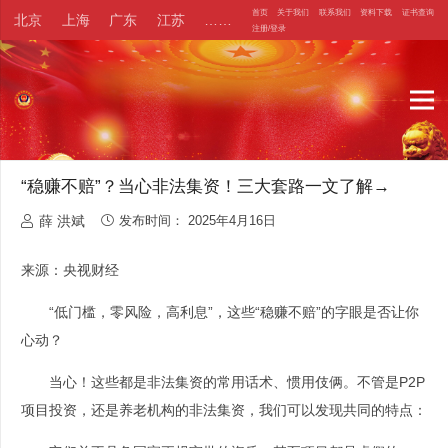
首页
关于我们
联系我们
资料下载
证书查询
北京
上海
广东
江苏
……
注册/登录
“稳赚不赔”？当心非法集资！三大套路一文了解→
薛 洪斌
发布时间：
2025年4月16日
来源：央视财经
“低门槛，零风险，高利息”，这些“稳赚不赔”的字眼是否让你
心动？
当心！这些都是非法集资的常用话术、惯用伎俩。不管是P2P
项目投资，还是养老机构的非法集资，我们可以发现共同的特点：