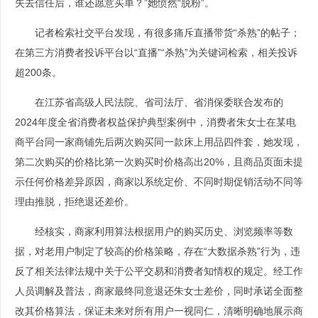
失去信任后，谁还愿意买单？”她愤然“脱粉”。
记者检索社交平台发现，有很多痛斥直播带货“杀熟”的帖子；
在第三方消费者投诉平台以“直播”“杀熟”为关键词检索，相关投诉
超200条。
在江苏省高级人民法院、省司法厅、省消保委联合发布的
2024年度全省消费者权益保护典型案例中，消费者朱女士在某电
商平台同一家商铺先后两次购买同一款床上用品四件套，她发现，
第二次购买的价格比第一次购买时价格高出20%，且商品页面未提
示任何价格差异原因，商家以系统定价、不同时期促销活动不同等
理由推脱，拒绝退还差价。
经核实，商家利用算法根据用户的购买历史、浏览频率等数
据，对老用户制定了较高的价格策略，存在“大数据杀熟”行为，违
反了相关法律法规中关于公平交易和消费者知情权的规定。经工作
人员调解及普法，商家最终同意退还朱女士差价，同时承诺全面整
改其价格算法，保证未来对所有用户一视同仁，清晰明确地展示商