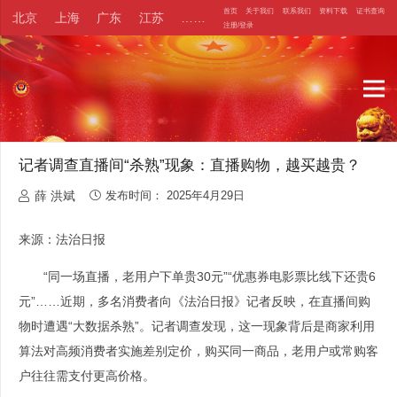
首页
关于我们
联系我们
资料下载
证书查询
北京
上海
广东
江苏
……
注册/登录
记者调查直播间“杀熟”现象：直播购物，越买越贵？
薛 洪斌
发布时间：
2025年4月29日
来源：法治日报
“同一场直播，老用户下单贵30元”“优惠券电影票比线下还贵6
元”……近期，多名消费者向《法治日报》记者反映，在直播间购
物时遭遇“大数据杀熟”。记者调查发现，这一现象背后是商家利用
算法对高频消费者实施差别定价，购买同一商品，老用户或常购客
户往往需支付更高价格。