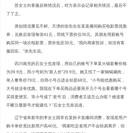
苏女士向客服反映情况后，对方表示会记录相关情况，最后不
了了之。
类似情况屡见不鲜。天津的张先生在某直播间购买电影票优惠
券，兑换后发现每张41元，而线下票价仅35元。其朋友用新账号
购买同一场次电影票，票价低至30元。“我向商家投诉，却没有客
服回应。”张先生说。
四川南充的石女士也发现，用自己的账号下单某火锅套餐价格
为39.9元，而小号则为“新人价”29.9元。她又找了一家铜锅涮肉，
单人餐售价79元，但用小号点进去却是68元。“小号能优惠购买，
大号就没有优惠。我现在下单买商品还要再开几个号去看看哪个号
买得更便宜。等小号成了‘老号’后，消费者又该怎么办呢？难道要
不断注册新号才能避坑？”石女士无奈说道。
辽宁省阜新市的李女士因常在某拆卡直播间消费，发现老用户
购卡单价竟比新用户高40元。“商家吃定老用户不会轻易离开，但