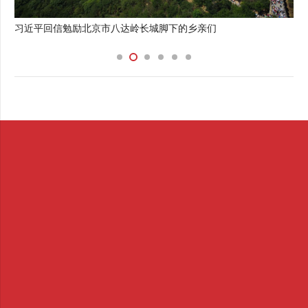
回信勉励北京市八达岭长城脚下的乡亲们