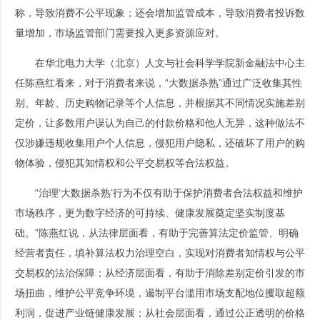
称，导致消费不公平现象；还会增加监管成本，导致消费者投诉数
量增加，市场监管部门需要投入更多资源应对。
在华北电力大学（北京）人文与社会科学学院新金融法中心主
任陈燕红看来，对于消费者来说，“大数据杀熟”通过广泛收集其性
别、年龄、历史购物记录等个人信息，并根据其不同情况实施差别
定价，让多数用户误认为自己的付款价格和他人无异，这种做法不
仅涉嫌违规收集用户个人信息，侵犯用户隐私，还破坏了用户的购
物体验，侵犯其知情权和公平交易权等合法权益。
“治理‘大数据杀熟’行为不仅有助于保护消费者合法权益和维护
市场秩序，更为数字经济的可持续、健康发展奠定坚实制度基
础。”陈燕红说，从法律层面看，有助于完善算法定价监管、明确
经营者责任，填补算法权力治理空白，实现对消费者知情权与公平
交易权的法治保障；从经济层面看，有助于消除差别定价引发的市
场扭曲，维护公平竞争环境，遏制平台滥用市场支配地位攫取超额
利润，促进产业链健康发展；从社会层面看，通过公正透明的价格