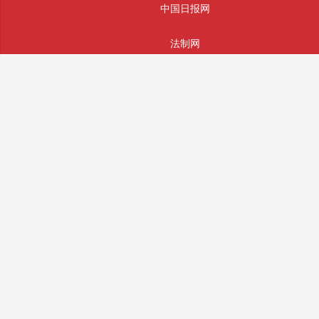
中国日报网
法制网
人民网
主办单位：辰辉通科技(南通)有限公司
版权所有： 辰辉通科技(南通)有限公司 未经授权严禁转载
投稿和违法不良信息举报邮箱：info@sifajingcha.com
备案号：苏ICP备2026026490号-1