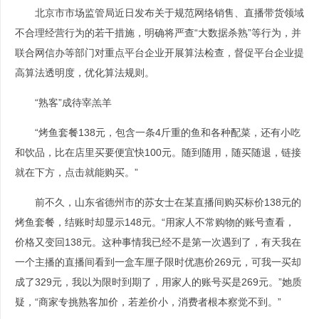
北京市市场监管局近日发布关于规范网络销售、直播带货领域
不合理经营行为的若干措施，明确将严查“大数据杀熟”等行为，并
联合网信办等部门对重点平台企业开展算法检查，督促平台企业提
高算法透明度，优化算法规则。
“熟客”成待宰羔羊
“烤鱼套餐138元，包含一条4斤重的鱼和各种配菜，还有小吃
和饮品，比在店里买要便宜快100元。随到随用，随买随退，链接
就在下方，点击就能购买。”
前不久，山东省德州市的苏女士在某直播间购买标价138元的
烤鱼套餐，结账时却显示148元。“用家人不常购物的账号查看，
价格又变回138元。这种事情我已经不是第一次遇到了，有天我在
一个主播的直播间看到一盒车厘子限时优惠价269元，可我一买却
成了329元，我以为限时到期了，用家人的账号买是269元。”她质
疑，“商家专挑熟客加价，若差价小，消费者根本察觉不到。”