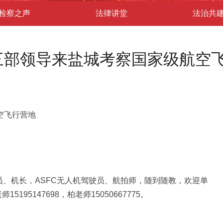
检察之声
法律讲堂
法治共
三部领导来盐城考察国家级航空
空飞行营地
员、机长，ASFC无人机驾驶员、航拍师，随到随教，欢迎单
195147698，柏老师15050667775。