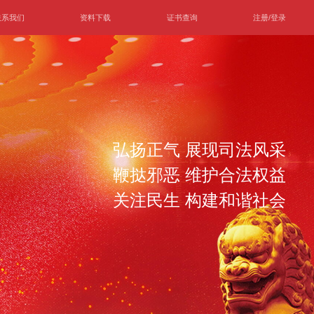
联系我们
资料下载
证书查询
注册/登录
弘扬正气 展现司法风采
鞭挞邪恶 维护合法权益
关注民生 构建和谐社会