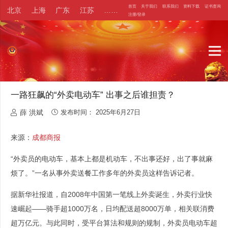
首页
关于我们
联系我们
资料下载
证书查询
北京
上海
广东
江苏
……
注册/登录
一路狂飙的“外卖电动车” 出事之后谁担责？
薛 洪斌
发布时间：
2025年6月27日
来源：
成都商报
“外卖员的电动车，基本上都是机动车，不出事还好，出了事就麻
烦了。”一名从事外卖送餐工作多年的外卖员这样告诉记者。
据新华社报道，自2008年中国第一笔线上外卖诞生，外卖行业快
速崛起——骑手超1000万名，日均配送超8000万单，相关联消费
超万亿元。与此同时，受平台算法和规则的规制，外卖员电动车超