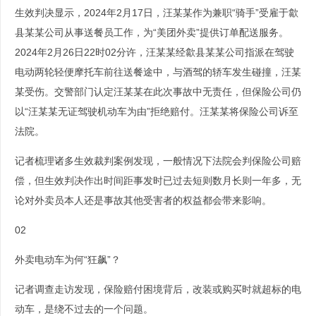
生效判决显示，2024年2月17日，汪某某作为兼职“骑手”受雇于歙
县某某公司从事送餐员工作，为“美团外卖”提供订单配送服务。
2024年2月26日22时02分许，汪某某经歙县某某公司指派在驾驶
电动两轮轻便摩托车前往送餐途中，与酒驾的轿车发生碰撞，汪某
某受伤。交警部门认定汪某某在此次事故中无责任，但保险公司仍
以“汪某某无证驾驶机动车为由”拒绝赔付。汪某某将保险公司诉至
法院。
记者梳理诸多生效裁判案例发现，一般情况下法院会判保险公司赔
偿，但生效判决作出时间距事发时已过去短则数月长则一年多，无
论对外卖员本人还是事故其他受害者的权益都会带来影响。
02
外卖电动车为何“狂飙”？
记者调查走访发现，保险赔付困境背后，改装或购买时就超标的电
动车，是绕不过去的一个问题。