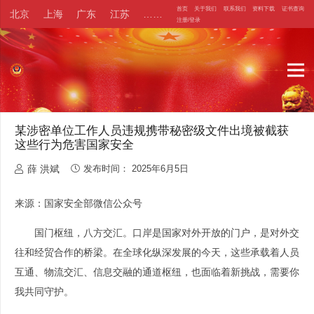
首页
关于我们
联系我们
资料下载
证书查询
北京
上海
广东
江苏
……
注册/登录
某涉密单位工作人员违规携带秘密级文件出境被截获
这些行为危害国家安全
薛 洪斌
发布时间：
2025年6月5日
来源：国家安全部微信公众号
国门枢纽，八方交汇。口岸是国家对外开放的门户，是对外交
往和经贸合作的桥梁。在全球化纵深发展的今天，这些承载着人员
互通、物流交汇、信息交融的通道枢纽，也面临着新挑战，需要你
我共同守护。