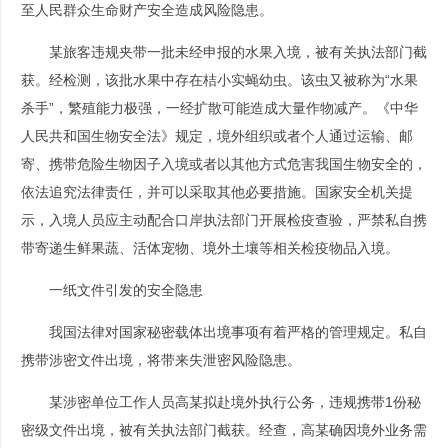
至人民群众生命财产安全造成风险隐患。
某旅客违规夹带一批未经申报的水果入境，被有关执法部门截
获。经检测，该批水果中存在桔小实蝇幼虫。该虫又被称为“水果
杀手”，繁殖能力极强，一经扩散可能造成大量作物减产。《中华
人民共和国生物安全法》规定，境外组织或者个人通过运输、邮
寄、携带危险生物因子入境或者以其他方式危害我国生物安全的，
依法追究法律责任，并可以采取其他必要措施。国家安全机关提
示，入境人员应主动配合口岸执法部门开展检疫查验，严禁私自携
带寄递生鲜果蔬、活体宠物、境外土壤等相关检疫物品入境。
一纸文件引发的安全隐患
我国法律对国家秘密载体出境事项有着严格的管理规定。私自
携带涉密文件出境，将带来失泄密风险隐患。
某涉密单位工作人员高某拟赴境外执行公务，违规携带1份秘
密级文件出境，被有关执法部门截获。经查，高某确因境外业务需