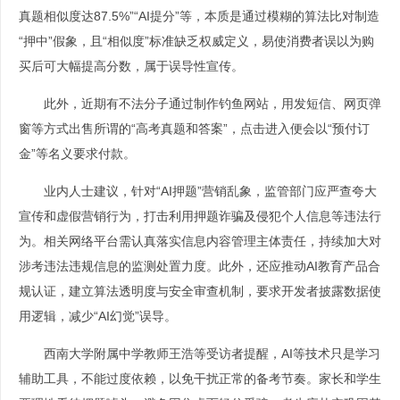
真题相似度达87.5%”“AI提分”等，本质是通过模糊的算法比对制造
“押中”假象，且“相似度”标准缺乏权威定义，易使消费者误以为购
买后可大幅提高分数，属于误导性宣传。
此外，近期有不法分子通过制作钓鱼网站，用发短信、网页弹
窗等方式出售所谓的“高考真题和答案”，点击进入便会以“预付订
金”等名义要求付款。
业内人士建议，针对“AI押题”营销乱象，监管部门应严查夸大
宣传和虚假营销行为，打击利用押题诈骗及侵犯个人信息等违法行
为。相关网络平台需认真落实信息内容管理主体责任，持续加大对
涉考违法违规信息的监测处置力度。此外，还应推动AI教育产品合
规认证，建立算法透明度与安全审查机制，要求开发者披露数据使
用逻辑，减少“AI幻觉”误导。
西南大学附属中学教师王浩等受访者提醒，AI等技术只是学习
辅助工具，不能过度依赖，以免干扰正常的备考节奏。家长和学生