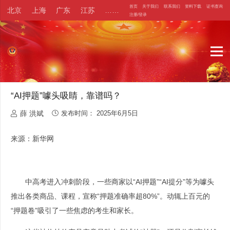
首页
关于我们
联系我们
资料下载
证书查询
北京
上海
广东
江苏
……
注册/登录
“AI押题”噱头吸睛，靠谱吗？
薛 洪斌
发布时间：
2025年6月5日
来源：新华网
中高考进入冲刺阶段，一些商家以“AI押题”“AI提分”等为噱头
推出各类商品、课程，宣称“押题准确率超80%”。动辄上百元的
“押题卷”吸引了一些焦虑的考生和家长。