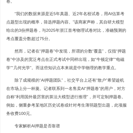
卷。
“我们的数据来源是近5年真题、近2年名校试卷，用AI估算考
点题型出现的概率，筛选押题内容。”该商家声称，其自研大模型
给出的3份押题卷，与2025年浙江首考物理试卷对比，准确预测的
考点覆盖分数超过75分。
然而，记者在“押题卷”中发现，所谓的分数“覆盖”，仅指“押题
卷”中涉及的宽泛考点在正式考试中同样出现，如“牛顿定律”“电磁
学”“几何光学”。而这些知识点本来就是中学物理的教学重点。
除了成规模的“AI押题团队”，社交平台上还有“散户”希望趁机
在市场上分一杯羹。记者联系到一名售卖AI“押题卷”的用户，对方
自称“利用国外最厉害的算法大模型进行推理”，并可定制押题卷。
例如，侧重参考某地区历史试卷或针对考生薄弱题型出题，此项服
务收费100元。
专家解析AI押题是否靠谱