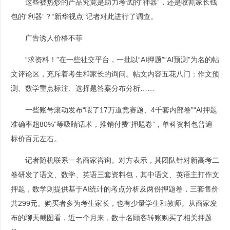
这些被热炒的产品究竟是助力考试的“神器”，还是收割家长钱
包的“利器”？“新华视点”记者对此进行了调查。
广告诱人价格不菲
“求资料！”在一些社交平台，一批以“AI押题”“AI预测”为名的帖
文评论区，充斥着考生和家长的询问。帖文内容五花八门：作文预
测、数学重点标注、选择题答案分布分析……
一些账号滚动发布“喂了17万道竞赛题、4千套内部卷”“AI押题
准确率超80%”等吸睛话术，推销付费“押题卷”，单科资料包普遍
标价百元左右。
记者随机联系一名商家咨询。对方表示，其团队针对新高考二
卷研发了语文、数学、英语三套资料包，其中语文、英语主打作文
押题，数学则提供基于AI统计的考点分析及两份押题卷，三套售价
共299元。购买者多为考生家长，也有少量学生和教师。从商家发
布的聊天截图看，近一个月来，数十名顾客转账购买了相关押题