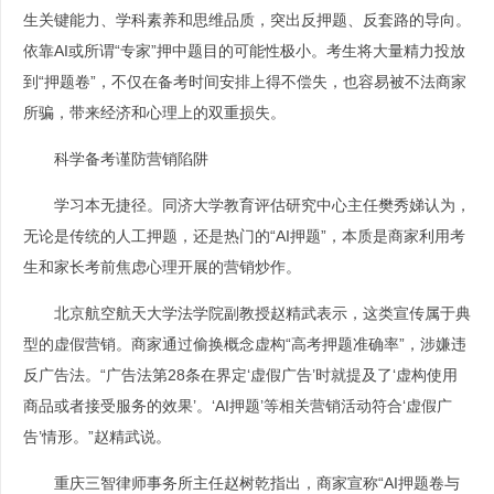
生关键能力、学科素养和思维品质，突出反押题、反套路的导向。
依靠AI或所谓“专家”押中题目的可能性极小。考生将大量精力投放
到“押题卷”，不仅在备考时间安排上得不偿失，也容易被不法商家
所骗，带来经济和心理上的双重损失。
科学备考谨防营销陷阱
学习本无捷径。同济大学教育评估研究中心主任樊秀娣认为，
无论是传统的人工押题，还是热门的“AI押题”，本质是商家利用考
生和家长考前焦虑心理开展的营销炒作。
北京航空航天大学法学院副教授赵精武表示，这类宣传属于典
型的虚假营销。商家通过偷换概念虚构“高考押题准确率”，涉嫌违
反广告法。“广告法第28条在界定‘虚假广告’时就提及了‘虚构使用
商品或者接受服务的效果’。‘AI押题’等相关营销活动符合‘虚假广
告’情形。”赵精武说。
重庆三智律师事务所主任赵树乾指出，商家宣称“AI押题卷与