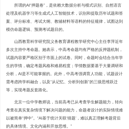
所谓的AI“押题卷”，是依赖大数据分析与模式识别、自然语言
处理及机器学习等生成式人工智能技术，识别和提取历年试题和答
案、评分标准、考试大纲、教辅材料等语料的特征规律，试图达到
模仿命题逻辑、预测考试题目的。
山西教育科学研究院义务教育课程教学研究中心主任李萍近年
多次主持中考命题。她表示，中高考命题均有严格的反押题机制，
试题内容要严格区别于市面上的试卷。同时，命题时会结合当年学
生的学情，确定考题风格和难易程度；学情数据要基于大量调研和
分析，AI是不可能掌握的。此外，中高考强调育人功能，试题设计
需考虑跨学科融合，以及“从记忆、分析到创新”的三级思维跃迁
等，实现考题反套路化。
北京一位中学教师说，当前高考已从考查学生解题能力，转向
考查在真实复杂情境下解决问题的能力，命题者设计的实际情境难
以被简单“押中”。“AI基于统计关联‘猜题’，难以真正理解考题背后
的具体情境、文化内涵和开放思维。”