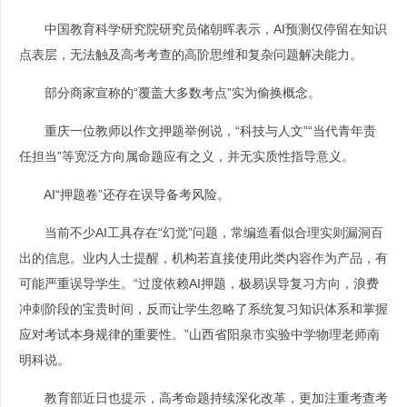
中国教育科学研究院研究员储朝晖表示，AI预测仅停留在知识
点表层，无法触及高考考查的高阶思维和复杂问题解决能力。
部分商家宣称的“覆盖大多数考点”实为偷换概念。
重庆一位教师以作文押题举例说，“科技与人文”“当代青年责
任担当”等宽泛方向属命题应有之义，并无实质性指导意义。
AI“押题卷”还存在误导备考风险。
当前不少AI工具存在“幻觉”问题，常编造看似合理实则漏洞百
出的信息。业内人士提醒，机构若直接使用此类内容作为产品，有
可能严重误导学生。“过度依赖AI押题，极易误导复习方向，浪费
冲刺阶段的宝贵时间，反而让学生忽略了系统复习知识体系和掌握
应对考试本身规律的重要性。”山西省阳泉市实验中学物理老师南
明科说。
教育部近日也提示，高考命题持续深化改革，更加注重考查考