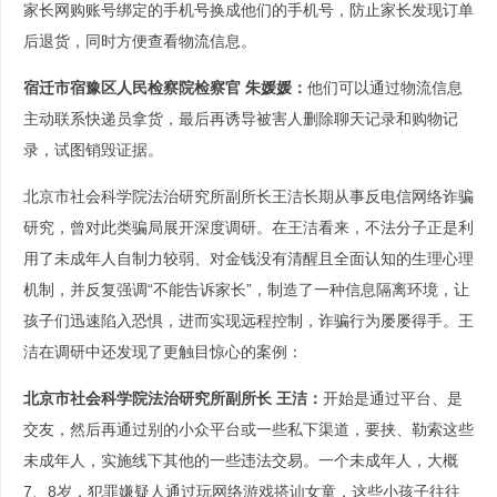
家长网购账号绑定的手机号换成他们的手机号，防止家长发现订单
后退货，同时方便查看物流信息。
宿迁市宿豫区人民检察院检察官 朱媛媛：
他们可以通过物流信息
主动联系快递员拿货，最后再诱导被害人删除聊天记录和购物记
录，试图销毁证据。
北京市社会科学院法治研究所副所长王洁长期从事反电信网络诈骗
研究，曾对此类骗局展开深度调研。在王洁看来，不法分子正是利
用了未成年人自制力较弱、对金钱没有清醒且全面认知的生理心理
机制，并反复强调“不能告诉家长”，制造了一种信息隔离环境，让
孩子们迅速陷入恐惧，进而实现远程控制，诈骗行为屡屡得手。王
洁在调研中还发现了更触目惊心的案例：
北京市社会科学院法治研究所副所长 王洁：
开始是通过平台、是
交友，然后再通过别的小众平台或一些私下渠道，要挟、勒索这些
未成年人，实施线下其他的一些违法交易。一个未成年人，大概
7、8岁，犯罪嫌疑人通过玩网络游戏搭讪女童，这些小孩子往往