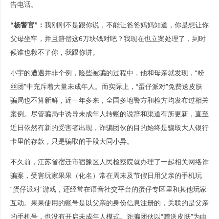
告电话。
“杨警官”：
我刚刚不是跟你说，不能让爸爸妈妈知道，你是想让你
父母坐牢，并且赔偿这6万块钱对吧？我现在也立案处理了，到时
候谁也救不了你，我跟你讲。
小宇的遭遇并非个例，险些被骗的过程中，他和母亲就发现，“粉
丝团”中充斥着大量未成年人。而实际上，“蛋仔派对”免费送皮肤
骗局也不算新鲜，近一年多来，全国多地警方和检方均发布过相关
案例。尽管骗局中诱导未成年人转账的说辞和渠道有所更新，直至
近日依然有新的受害者出现，诈骗团伙的目的始终是骗取大人银行
卡里的存款，只是骗取的手段大同小异。
不久前，江苏省宿迁市宿豫区人民检察院就办理了一起相关网络诈
骗案，受害玩家果果（化名）常在周末及节假日用父亲的手机玩
“蛋仔派对”游戏，还经常在语音社交平台的蛋仔专区里和其他玩家
互动。果果使用的账号是以父亲的身份信息注册的，关联的是父亲
的手机号，也没有开启未成年人模式。诈骗团伙以“赠送皮肤”为由