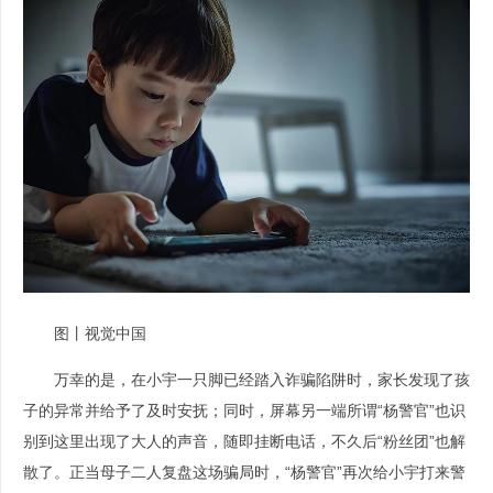
图丨视觉中国
万幸的是，在小宇一只脚已经踏入诈骗陷阱时，家长发现了孩
子的异常并给予了及时安抚；同时，屏幕另一端所谓“杨警官”也识
别到这里出现了大人的声音，随即挂断电话，不久后“粉丝团”也解
散了。正当母子二人复盘这场骗局时，“杨警官”再次给小宇打来警