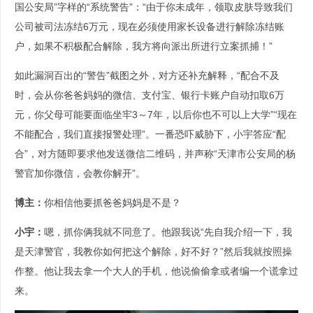
国公安局”字样的“系统警告”：“由于你未成年，领取皮肤导致我们
公司被司法冻结6万元，现在必须使用家长设备进行解除冻结账
户，如果不积极配合解除，我方将向派出所进行立案抓捕！”
如此漏洞百出的“警告”截图之外，对方还补充解释，“配合不及
时，会从你爸爸妈妈的微信、支付宝、银行卡账户自动扣取6万
元，你父母可能要面临坐牢3～7年，以后你也不可以上大学”“现在
不能配合，我们直接报警处理”。一番恐吓威胁下，小宇答应“配
合”，对方随即要求他发送微信二维码，并声称“天津市公安局的杨
警官加你微信，会教你解开”。
博主：
你相信他要抓爸爸妈妈是不是？
小宇：
嗯，抓你俩我就不同意了。他跟我说“先自我介绍一下，我
是天津警官，我教你如何把这个解除，好不好？”然后我就按照操
作整。他让我去拿一个大人的手机，他说偷偷拿或者编一个谎拿过
来。