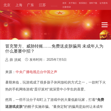
首页
关于我们
联系我们
资料下载
证书查询
北京
上海
广东
江苏
……
注册/登录
冒充警方、威胁转账……免费送皮肤骗局 未成年人为
什么屡屡中招？
薛 洪斌
发布时间：
2025年7月5日
来源：
中央广播电视总台中国之声
暑期来临，玩游戏成了很多孩子休闲放松的方式之一，一款时下火
热的手机网络游戏“蛋仔派对”就深受中小学生的喜爱。
然而，一些不法分子却盯上了游戏中的大量低龄玩家，打着
“免费
送游戏皮肤”
的幌子实施诈骗。“量身定制”的骗局是如何让未成年