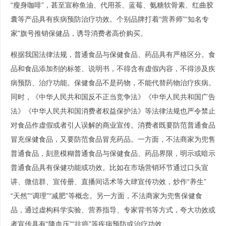
“瘦身咖啡”，甚至宣称鱼油、代用茶、蓝莓、氨糖软骨素、红曲胶
囊等产品具有疾病预防治疗功效。个别品牌打着“营养师”“知名专
家”旗号推销保健品，诱导消费者高价购买。
根据我国法律法规，普通食品与保健食品、药品具有严格区分。食
品和食品添加剂的标签、说明书，不得含有虚假内容，不得涉及疾
病预防、治疗功能。保健食品不是药物，不能代替药物治疗疾病。
同时，《中华人民共和国反不正当竞争法》《中华人民共和国广告
法》《中华人民共和国消费者权益保护法》等法律法规也严令禁止
对食品作虚假或者引人误解的商业宣传。消费者既要防范普通食品
冒充保健食品，又要防范食品冒充药品。一方面，不法商家为兜售
普通食品，刻意模糊普通食品与保健食品、药品界限，明示或暗示
普通食品具有保健功能或功效。比如在市场营销环节通过口头宣
讲、微信群、宣传册、直播间话术等大肆宣传功效，炒作“养生”
“天然”“调理”“减肥”等概念。另一方面，不法商家为兜售保健食
品，通过虚构科学实验、营养指导、专家背书等方式，夸大功效或
者宣传具有“降血压”“抗癌”等疾病预防或治疗功效。