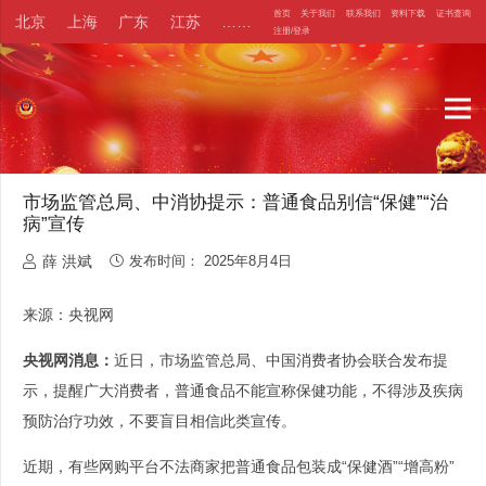
首页
关于我们
联系我们
资料下载
证书查询
北京
上海
广东
江苏
……
注册/登录
市场监管总局、中消协提示：普通食品别信“保健”“治
病”宣传
薛 洪斌
发布时间：
2025年8月4日
来源：央视网
央视网消息：
近日，市场监管总局、中国消费者协会联合发布提
示，提醒广大消费者，普通食品不能宣称保健功能，不得涉及疾病
预防治疗功效，不要盲目相信此类宣传。
近期，有些网购平台不法商家把普通食品包装成“保健酒”“增高粉”