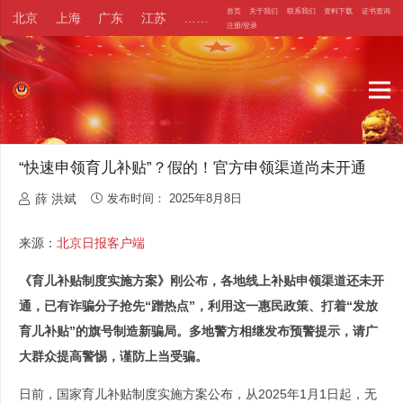
首页
关于我们
联系我们
资料下载
证书查询
北京
上海
广东
江苏
……
注册/登录
“快速申领育儿补贴”？假的！官方申领渠道尚未开通
薛 洪斌
发布时间：
2025年8月8日
来源：
北京日报客户端
《育儿补贴制度实施方案》刚公布，各地线上补贴申领渠道还未开
通，已有诈骗分子抢先“蹭热点”，利用这一惠民政策、打着“发放
育儿补贴”的旗号制造新骗局。多地警方相继发布预警提示，请广
大群众提高警惕，谨防上当受骗。
日前，国家育儿补贴制度实施方案公布，从2025年1月1日起，无