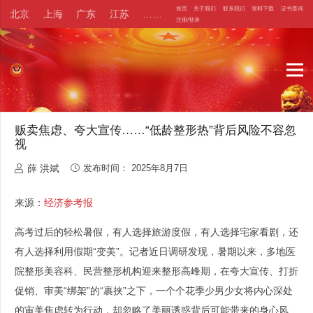
首页
关于我们
联系我们
资料下载
证书查询
北京
上海
广东
江苏
……
注册/登录
贩卖焦虑、夸大宣传……“低龄整形热”背后风险不容忽
视
薛 洪斌
发布时间：
2025年8月7日
来源：
经济参考报
高考过后的轻松暑假，有人选择旅游度假，有人选择宅家看剧，还
有人选择利用假期“变美”。记者近日调研发现，暑期以来，多地医
院整形美容科、民营整形机构迎来整形高峰期，在夸大宣传、打折
促销、审美“绑架”的“裹挟”之下，一个个花季少男少女将内心深处
的审美焦虑转为行动，却忽略了美丽诱惑背后可能带来的身心风