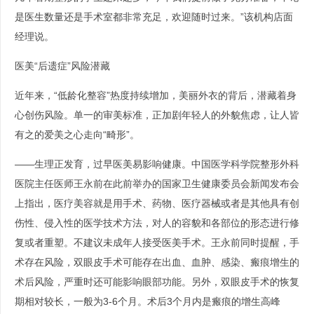
是医生数量还是手术室都非常充足，欢迎随时过来。”该机构店面
经理说。
医美“后遗症”风险潜藏
近年来，“低龄化整容”热度持续增加，美丽外衣的背后，潜藏着身
心创伤风险。单一的审美标准，正加剧年轻人的外貌焦虑，让人皆
有之的爱美之心走向“畸形”。
——生理正发育，过早医美易影响健康。中国医学科学院整形外科
医院主任医师王永前在此前举办的国家卫生健康委员会新闻发布会
上指出，医疗美容就是用手术、药物、医疗器械或者是其他具有创
伤性、侵入性的医学技术方法，对人的容貌和各部位的形态进行修
复或者重塑。不建议未成年人接受医美手术。王永前同时提醒，手
术存在风险，双眼皮手术可能存在出血、血肿、感染、瘢痕增生的
术后风险，严重时还可能影响眼部功能。另外，双眼皮手术的恢复
期相对较长，一般为3-6个月。术后3个月内是瘢痕的增生高峰