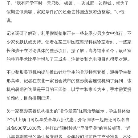
子。“我有同学平时一天只吃一顿饭，一边减肥一边攒钱，就为了
假期去做美容，家庭条件好的还会去韩国边旅游边整容。”小钰
说。
记者调研了解到，利用假期整形正在一些花季少男少女中流行，不
少家长默认或支持。记者在某三甲医院整形科候诊室看到，一些家
长和孩子在讨论具体的整形项目。据了解，高考结束至今，该科室
的整容手术比平时增加了三成多，注射类和光电项目也很受欢迎。
不少整形美容机构提前推出针对学生的暑期特惠套餐，迎接学生整
形高峰。记者在东北一家省会城市的整形美容连锁机构了解到，该
机构暑期咨询量是平日的三四倍，以学生和家长为主，手术需要提
前预约，目前排期已满。
另一家整形美容机构推出的“暑你最美”优惠活动显示，学生群体做
2个以上项目可以享受全单八折优惠，介绍同学一起做还可以各自
减免500至1000元，并打出“限时秒杀”“早做早美”的宣传标语。“近
几年暑期整形的学生越来越多，今年我们提前做了充分准备，不论