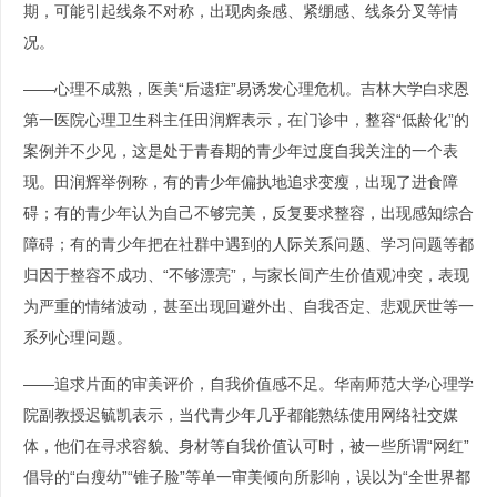
期，可能引起线条不对称，出现肉条感、紧绷感、线条分叉等情
况。
——心理不成熟，医美“后遗症”易诱发心理危机。吉林大学白求恩
第一医院心理卫生科主任田润辉表示，在门诊中，整容“低龄化”的
案例并不少见，这是处于青春期的青少年过度自我关注的一个表
现。田润辉举例称，有的青少年偏执地追求变瘦，出现了进食障
碍；有的青少年认为自己不够完美，反复要求整容，出现感知综合
障碍；有的青少年把在社群中遇到的人际关系问题、学习问题等都
归因于整容不成功、“不够漂亮”，与家长间产生价值观冲突，表现
为严重的情绪波动，甚至出现回避外出、自我否定、悲观厌世等一
系列心理问题。
——追求片面的审美评价，自我价值感不足。华南师范大学心理学
院副教授迟毓凯表示，当代青少年几乎都能熟练使用网络社交媒
体，他们在寻求容貌、身材等自我价值认可时，被一些所谓“网红”
倡导的“白瘦幼”“锥子脸”等单一审美倾向所影响，误以为“全世界都