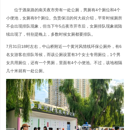
位于酒泉路的南关夜市旁有一处公厕，男厕有4个厕位和4个
小便池，女厕有8个厕位。负责保洁的何大叔介绍，平常时候厕所
不会出现排队现象，但当下午5点夜市开市后，女厕排队现象就陆
续出现了，特别是晚上，多数时候女厕都要排队。
7月31日18时左右，中山桥附近一个黄河风情线环保公厕外，有6
名女游客在排队等候，而该公厕设置有3个女士专用厕位，1个男
女共用厕位，还有一个男厕，里面有4个小便池。不过，该地相隔
几十米就有一处公厕。