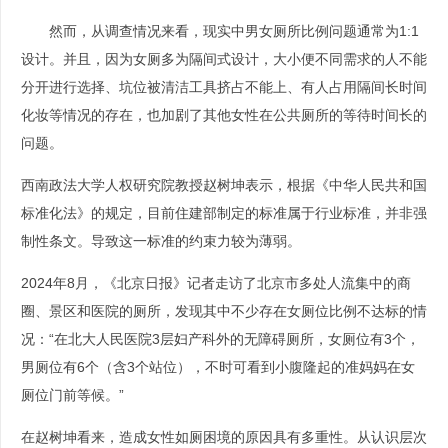
然而，从调查情况来看，现实中男女厕所比例问题通常为1:1
设计。并且，因为女厕多为隔间式设计，大小便不同需求的人不能
分开进行选择、坑位被清洁工具挤占不能上、有人占用隔间长时间
化妆等情况的存在，也加剧了其他女性在公共厕所的等待时间长的
问题。
西南政法大学人权研究院教授赵树坤表示，根据《中华人民共和国
标准化法》的规定，目前住建部制定的标准属于行业标准，并非强
制性条文。导致这一标准的约束力较为薄弱。
2024年8月，《北京日报》记者走访了北京市多处人流集中的商
圈、景区和医院的厕所，发现其中不少存在女厕位比例不达标的情
况：“在北大人民医院3层妇产科外的无障碍厕所，女厕位有3个，
男厕位有6个（含3个站位），不时可看到小腹隆起的准妈妈在女
厕位门前等候。”
在赵树坤看来，造成女性如厕困境的原因具有多重性。从认识层次