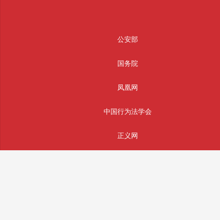
公安部
国务院
凤凰网
中国行为法学会
正义网
友情链接
新华网
中国警察网
光明网