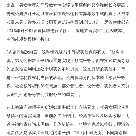
来说，男女生理差异导致女性实际使用厕所的频率和时长会更高，
传统公厕设计长期以来没有体现出这种差异导致平均配置；从成本
考量来看，许多老旧公厕受建筑结构限制难以改造，尽管住建部在
2016年对公厕设置标准进行了修订，但地方落实时往往因成本、
空间或规划惯性打折扣。
“从更深层次而言，这种情况还与平等权实质保障有关。”赵树坤
说，男女公厕数量平均设置是实现了形式平等，但在实践层面导致
的是女性在利用上处于现实的不利境况，这是典型的实质不平等，
是一种结构性权利失衡的表现。公厕资源分配从本质上涉及平等
权、社会权等权利保障问题。部分管理者、设计者、实施者未充分
认识到性别平等在公共服务中的重要性。
在上海瀛东律师事务所婚姻家事部主任方洁看来，就男女厕比例和
母婴室的落实问题，当前各主管部门、经营单位以及区县政府、街
道乡镇的责任尚未明确，具体措施在一些地方也难以推行，厘清管
理责任人是落实法律规定的第一步。“各地不同场所、不同类别厕