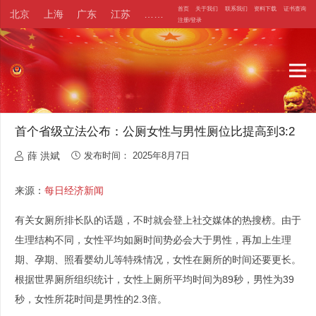
首页
关于我们
联系我们
资料下载
证书查询
北京
上海
广东
江苏
……
注册/登录
首个省级立法公布：公厕女性与男性厕位比提高到3:2
薛 洪斌
发布时间：
2025年8月7日
来源：
每日经济新闻
有关女厕所排长队的话题，不时就会登上社交媒体的热搜榜。由于
生理结构不同，女性平均如厕时间势必会大于男性，再加上生理
期、孕期、照看婴幼儿等特殊情况，女性在厕所的时间还要更长。
根据世界厕所组织统计，女性上厕所平均时间为89秒，男性为39
秒，女性所花时间是男性的2.3倍。