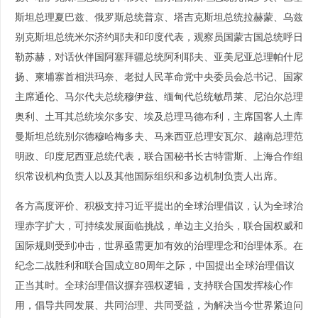
斯坦总理夏巴兹、俄罗斯总统普京、塔吉克斯坦总统拉赫蒙、乌兹
别克斯坦总统米尔济约耶夫和印度代表，观察员国蒙古国总统呼日
勒苏赫，对话伙伴国阿塞拜疆总统阿利耶夫、亚美尼亚总理帕什尼
扬、柬埔寨首相洪玛奈、老挝人民革命党中央委员会总书记、国家
主席通伦、马尔代夫总统穆伊兹、缅甸代总统敏昂莱、尼泊尔总理
奥利、土耳其总统埃尔多安、埃及总理马德布利，主席国客人土库
曼斯坦总统别尔德穆哈梅多夫、马来西亚总理安瓦尔、越南总理范
明政、印度尼西亚总统代表，联合国秘书长古特雷斯、上海合作组
织常设机构负责人以及其他国际组织和多边机制负责人出席。
各方高度评价、积极支持习近平提出的全球治理倡议，认为全球治
理赤字扩大，可持续发展面临挑战，单边主义抬头，联合国权威和
国际规则受到冲击，世界亟需更加有效的治理理念和治理体系。在
纪念二战胜利和联合国成立80周年之际，中国提出全球治理倡议
正当其时。全球治理倡议摒弃强权逻辑，支持联合国发挥核心作
用，倡导共同发展、共同治理、共同受益，为解决当今世界紧迫问