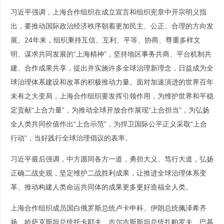
习近平强调，上海合作组织在成立宣言和组织宪章中开宗明义指
出，要推动国际政治经济秩序朝着更加民主、公正、合理的方向发
展。24年来，组织秉持互信、互利、平等、协商、尊重多样文
明、谋求共同发展的“上海精神”，坚持地区事务共商、平台机制共
建、合作成果共享，提出并实施许多全球治理新理念，日益成为全
球治理体系建设和改革的积极推动力量。面对加速演进的世界百年
未有之大变局，上海合作组织要发挥引领作用，为维护世界和平稳
定贡献“上合力量”，为推动全球开放合作展现“上合担当”，为弘扬
全人类共同价值作出“上合示范”，为捍卫国际公平正义采取“上合
行动”，当好践行全球治理倡议的表率。
习近平最后强调，中方愿同各方一道，勇担大义、笃行大道，弘扬
正确二战史观，坚定维护二战胜利成果，让推进全球治理体系变
革、推动构建人类命运共同体的成果更多更好造福全人类。
上海合作组织成员国白俄罗斯总统卢卡申科、伊朗总统佩泽希齐
扬、哈萨克斯坦总统托卡耶夫、吉尔吉斯斯坦总统扎帕罗夫、巴基