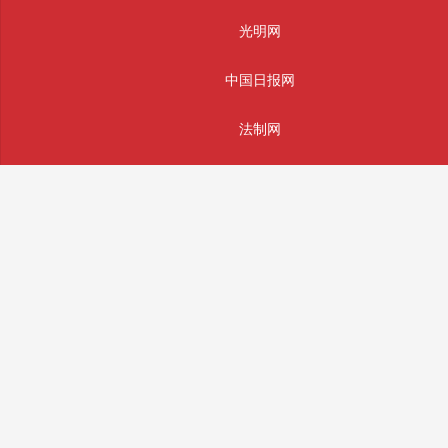
光明网
中国日报网
法制网
人民网
主办单位：辰辉通科技(南通)有限公司
版权所有： 辰辉通科技(南通)有限公司 未经授权严禁转载
投稿和违法不良信息举报邮箱：info@sifajingcha.com
备案号：苏ICP备2026026490号-1