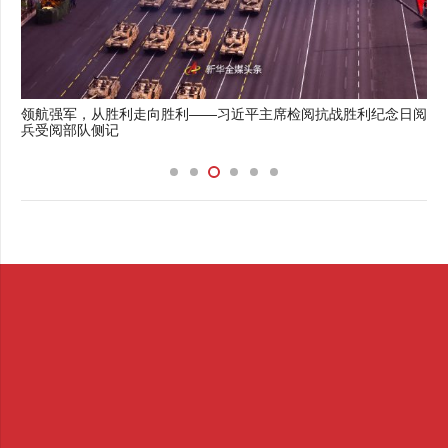
领航强军，从胜利走向胜利——习近平主席检阅抗战胜利纪念日阅
兵受阅部队侧记