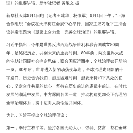
理》的重要讲话。新华社记者 黄敬文 摄
新华社天津9月1日电（记者王建华、杨依军）9月1日下午，“上海
合作组织+”会议在天津梅江会展中心举行。国家主席习近平主持会
议并发表题为《凝聚上合力量 完善全球治理》的重要讲话。
习近平指出，今年是世界反法西斯战争胜利和联合国成立80周
年，是铭记历史、共创未来的重要时刻。80年前，两次世界大战
的浩劫让国际社会痛定思痛，联合国应运而生，全球治理掀开新的
一页。80年后，世界进入新的动荡变革期，全球治理走到新的十
字路口。历史告诉我们，越是困难时刻，越要秉持和平共处的初
心，坚定合作共赢的信心，坚持在历史前进的逻辑中前进、在时代
发展的潮流中发展。中方愿同各国一道，推动构建更加公正合理的
全球治理体系，携手迈向人类命运共同体。
为此，习近平提出全球治理倡议：
第一，奉行主权平等。坚持各国无论大小、强弱、贫富，都在全球