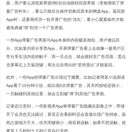
面，用户要么浏览新界面9秒后自动跳转回原界面（变相增加了弹
窗广告时长），要么只能后台操作切换回原本的网盘App。返回原
App时，还要再经历一轮开屏广告的“洗礼”，要小心翼翼操作才能
避免再被“弹”到另一个广告界面。
一些App弹窗广告界面与App本身的内容极其相似，用户难以区
分。比如某内容分享类App，开屏弹窗广告看上去就像一篇用户正
常分享生活内容的帖子，而一旦点击，就会跳转至广告页面，需点
击屏幕左上方返回键，再次点击弹出的“坚持退出”才能返回。
此外，一些App的弹窗广告出现过于频繁。比如记者用某小说阅读
App看了10分钟小说，就出现6次弹窗广告，其关闭按钮还很小，
一旦触碰到其他位置，就会立刻被“弹”到其他广告界面。
记者还注意到，一些影视类App将弹窗广告隐藏在剧集之中，即使
开了会员也无法跳过，甚至正在看剧时还会直接出现广告特效，虽
然占据地方不大，但关闭键很小，很容易误触；如果不想误触，就
要等上几秒到十几秒让其自行关闭。