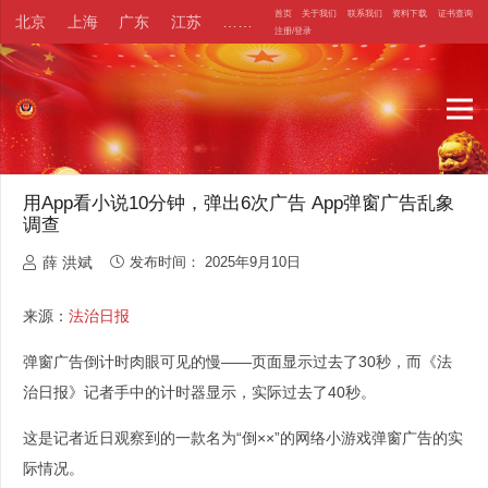
首页
关于我们
联系我们
资料下载
证书查询
北京
上海
广东
江苏
……
注册/登录
用App看小说10分钟，弹出6次广告 App弹窗广告乱象
调查
薛 洪斌
发布时间：
2025年9月10日
来源：
法治日报
弹窗广告倒计时肉眼可见的慢——页面显示过去了30秒，而《法
治日报》记者手中的计时器显示，实际过去了40秒。
这是记者近日观察到的一款名为“倒××”的网络小游戏弹窗广告的实
际情况。