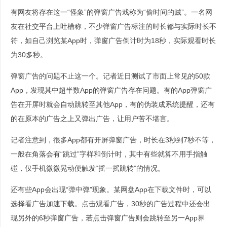
有网友将存在这一“怪象”的弹窗广告戏称为“偷时间的贼”。一名网
友在社交平台上吐槽称，不少弹窗广告标注的时长都与实际时长不
符，如自己浏览某App时，弹窗广告倒计时为18秒，实际观看时长
为30多秒。
弹窗广告的问题不止这一个。记者近日测试了市面上常见的50款
App，发现其中超半数App的弹窗广告存在问题。有的App弹窗广
告在开屏时就会自动跳转至其他App，有的伪装成系统提醒，还有
的在原本的广告之上又弹出广告，让用户苦不堪言。
记者注意到，很多App都有开屏弹窗广告，时长在3秒到7秒不等，
一般在角落会有“跳过”字样和倒计时，其中有些就算不用手指触
碰，仅手机微微晃动便触发“摇一摇跳转”的情况。
还有些App会出现“弹中弹”现象。某网盘App在下载文件时，可以
选择看广告加速下载。点击观看广告，30秒的广告过程中还会出
现另外的6秒弹窗广告，若点击弹窗广告则会跳转至另一App界