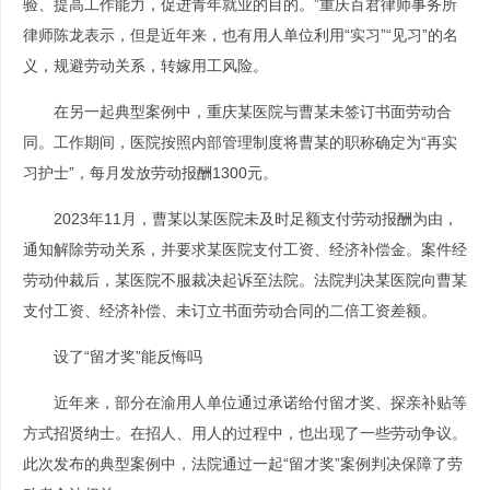
验、提高工作能力，促进青年就业的目的。”重庆百君律师事务所
律师陈龙表示，但是近年来，也有用人单位利用“实习”“见习”的名
义，规避劳动关系，转嫁用工风险。
在另一起典型案例中，重庆某医院与曹某未签订书面劳动合
同。工作期间，医院按照内部管理制度将曹某的职称确定为“再实
习护士”，每月发放劳动报酬1300元。
2023年11月，曹某以某医院未及时足额支付劳动报酬为由，
通知解除劳动关系，并要求某医院支付工资、经济补偿金。案件经
劳动仲裁后，某医院不服裁决起诉至法院。法院判决某医院向曹某
支付工资、经济补偿、未订立书面劳动合同的二倍工资差额。
设了“留才奖”能反悔吗
近年来，部分在渝用人单位通过承诺给付留才奖、探亲补贴等
方式招贤纳士。在招人、用人的过程中，也出现了一些劳动争议。
此次发布的典型案例中，法院通过一起“留才奖”案例判决保障了劳