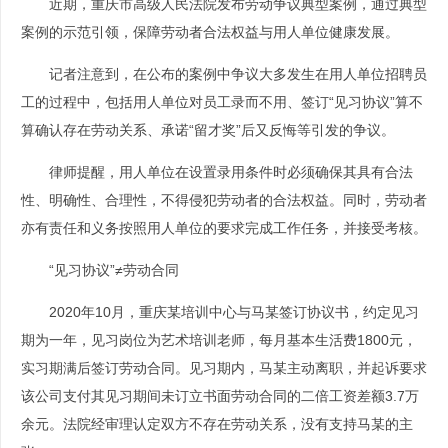
近期，重庆市高级人民法院发布劳动争议典型案例，通过典型
案例的示范引领，保障劳动者合法权益与用人单位健康发展。
记者注意到，在公布的案例中争议大多发生在用人单位招聘员
工的过程中，包括用人单位对员工录而不用、签订“见习协议”算不
算确认存在劳动关系、承诺“留才奖”后又反悔等引发的争议。
律师提醒，用人单位在设置录用条件时必须确保其具有合法
性、明确性、合理性，不得侵犯劳动者的合法权益。同时，劳动者
亦有责任和义务按照用人单位的要求完成工作任务，并接受考核。
“见习协议”≠劳动合同
2020年10月，重庆某培训中心与马某签订协议书，约定见习
期为一年，见习岗位为艺术培训老师，每月基本生活费1800元，
实习期满后签订劳动合同。见习期内，马某主动离职，并起诉要求
该公司支付其见习期间未订立书面劳动合同的二倍工资差额3.7万
余元。法院经审理认定双方不存在劳动关系，没有支持马某的主