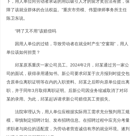
下，用人单位向劳动者承诺的用以吸引人才的留才奖合法有效，保
障了该就业群体的合法权益。”重庆市劳模、伟盟律师事务所主任
陈卫东说。
“聘了又不用”该赔偿吗
因用人单位的过错，导致劳动者在就业时产生“空窗期”，用人
单位该如何担责？
邱某原系重庆一家公司员工。2024年2月，邱某通过另一家公
司的面试，获得录用通知书。新公司要求邱某于次月报到时提交包
含原单位离职证明等在内的入职资料。邱某之后即向原单位提出离
职，并于同年3月取得离职证明。后新公司因业务缩减取消了对邱
某的录用。为此，邱某起诉请求新公司赔偿其工资损失。
法院审理认为，用人单位应根据实际用工需求充分预判用工规
模，审慎制定招聘计划、发布招聘信息。在招聘过程中应充分考量
求职者与岗位的适配度，为劳动者营造诚信有序的就业环境。遂判