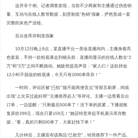
这并非个例。记者调查发现，当前不少商家和主播通过伪造销
量、互动与在线人数等数据，刻意制造“热销”假象，俨然形成一套
完整的灰色产业链。
后台改库存制造假象
10月12日晚上8点，某直播平台一美妆直播间内，主播身着亮
色套装，手持一款粉底液走到镜头前，直播间显示的在线人数在“2
万”和“3万”之间不断跳动。她陡然提高声音：“家人们！这款持妆
12小时不脱妆的粉底液，今天只有2000单库存！”
一时间，评论区被“已拍”“能不能再便宜点”等留言刷屏，间或
出现“上次买过超好用”“主播推荐必入”等评论。主播一边查看后台
订单，一边提醒：“只剩最后500单了！没下单的抓紧，下播就恢
复原价299元，现在只要159元！”她还特意举起手机展示库存数
据，“看，真的只剩500单了，大家赶快下单！”
几分钟后，主播宣布该商品“已抢空”，转而推荐下一件产品。