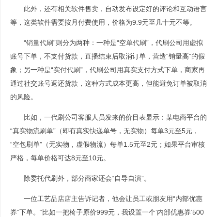
此外，还有相关软件售卖，自动发布设定好的评论和互动语言
等，这类软件需要按月付费使用，价格为9.9元至几十元不等。
“销量代刷”则分为两种：一种是“空单代刷”，代刷公司用虚拟
账号下单，不支付货款，直播结束后取消订单，营造“销量高”的假
象；另一种是“实付代刷”，代刷公司用真实支付方式下单，商家再
通过社交账号返还货款，这种方式成本更高，但能避免订单被取消
的风险。
比如，一代刷公司客服人员发来的价目表显示：某电商平台的
“真实物流刷单”（即有真实快递单号，无实物）每单3元至5元，
“空包刷单”（无实物，虚假物流）每单1.5元至2元；如果平台审核
严格，每单价格可达8元至10元。
除委托代刷外，部分商家还会“自导自演”。
一位工艺品店店主告诉记者，他会让员工或朋友用“内部优惠
券”下单。“比如一把椅子原价999元，我设置一个‘内部优惠券’500