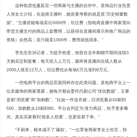
这种焦虑也蔓延至一些商家与主播的合作中。某饰品行业负责
人张女士介绍，在选择主播时，她首要考察的就是其“历史销量数
据”。“主播若能每场卖出5000件，坑位费（指电商直播中商家需向
带货主播支付的商品上架费用，以获得在直播间展示和推广商品的
资格）自然高；若只能卖1000件，费用就低得多。”
李先生告诉记者，为提升热度，他曾在去年购物节期间连续3
天购买定制套餐，每天投入上万元，最终将直播间在线人数从
2000人推至12万人，坑位费也从每场5万元涨到8万元。
一些电商平台的商品页面同样存在此类问题。某电商平台上一
位卖服饰的商家透露，她每月都会委托代刷公司“优化数据”，主要
是刷“浏览量”和“加购数”。“比如一件连衣裙，日浏览量从50刷到
500，加购数从10刷到80。平台会判定为‘潜力商品’，给予更多曝
光。真实买家看到‘很多人想看’，也更容易下单。”
“不刷单，根本成不了‘爆款’。”一位零食商家李女士坦言，快