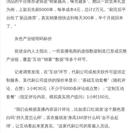
消品的平台推荐逻辑是“销量越高，曝光越多”。她以一款坚果礼盒
为例，上架后先刷5000单，每单成本4元，总计2万元。“刷完后平
台给了‘新品推荐’，真实销量很快达到每天300单，半个月就回本
了。”
灰色产业链明码标价
前述业内人士指出，一些直播电商的虚假数据制造已形成完整
产业链，覆盖“互动”“销量”“数据”等多个环节。
记者调查发现，在“互动”环节，代刷公司或相关软件可提供定
制服务。某代刷公司提供的报价单显示：“基础互动套餐”（随机评
论、点赞）1小时30元（不少于5000条评论或点赞）；“定制互动
套餐”（指定评论内容、模拟真实用户提问）1小时150元。
“我们会根据直播内容设计评论，比如卖口红就发‘这个颜色显
白吗’‘持久度怎么样’，卖衣服就发‘身高160穿什么码’‘会不会起
球’，让互动看起来更真实。”这家代刷公司的客服人员说。