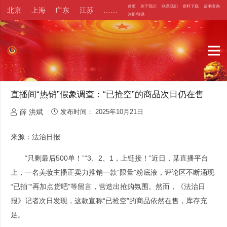
首页
关于我们
联系我们
资料下载
证书查询
北京
上海
广东
江苏
……
注册/登录
直播间“热销”假象调查：“已抢空”的商品次日仍在售
薛 洪斌
发布时间：
2025年10月21日
来源：法治日报
“只剩最后500单！”“3、2、1，上链接！”近日，某直播平台
上，一名美妆主播正卖力推销一款“限量”粉底液，评论区不断涌现
“已拍”“再加点货吧”等留言，营造出抢购氛围。然而，《法治日
报》记者次日发现，这款宣称“已抢空”的商品依然在售，库存充
足。