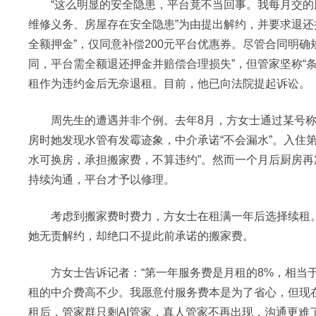
“这么明显的安全隐患，平台竟不当回事。我每月交的服
维修义务、房屋存在安全隐患”为由提出解约，并要求退还
全额押金”，仅同意补偿200元平台优惠券。尽管合同明
同，平台需全额退还押金并赔偿合理损失”，但管家坚称“
租作为违约金后无奈退租。目前，他已向法院提起诉讼。
周先生的遭遇并非个例。去年8月，方女士通过某号称“省
房时她发现水管有发霉迹象，中介承诺“不会漏水”。入住
水可换房，承担搬家费，不算违约”。然而一个月后厨房
持续沟通，平台才予以修理。
考虑到搬家费时费力，方女士在租满一年后选择续租。不
她无责解约，却绝口不提此前承诺的搬家费。
方女士告诉记者：“第一年服务费是月租的8%，相当于
租的中介费高不少。我愿意付服务费本是为了省心，但现
租后，管家群只剩AI管家，真人管家不再出现，沟通更难了