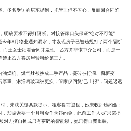
。多名受访的房东提到，托管非但不省心，反而因合同陷
，明确要求不得打隔断。对接管家口头保证“绝对不可能”，
至今年8月物业通知漏水，才发现房子已被违规打了两个隔断
”，而王女士细看合同才发现，乙方并非该中介公司，而是一
确禁止乙方将房屋转租给第三方。
油烟机、燃气灶被换成二手产品，瓷砖被打洞、橱柜变
厚重、淋浴房玻璃被更换，管家仅回复“已上报”，问题迟迟
时，未获关键条款提示。租客提前退租，她未收到违约金；
时，却被索要一个月租金作为违约金，此前工作人员“只需提
锁被对方擅自换成只有密码的智能锁，她只得自费重装。