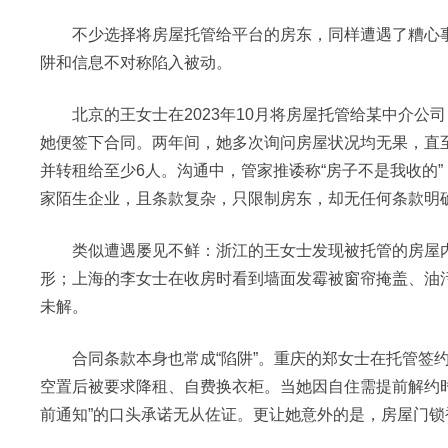
不少选择将房屋托管给平台的房东，同样遭遇了糟心事
阱和信息不对称陷入被动。
北京的王女士在2023年10月将房屋托管给某中介公司
她便签下合同。两年间，她多次询问房屋状况均无果，直
并转租给至少6人。沟通中，管家推诿称“房子不是我收的
家陌生企业，且条款复杂，只限制房东，却无任何条款明
类似遭遇屡见不鲜：浙江的王女士发现被托管的房屋内
形；上海的李女士在收房时看到墙面发霉被窗帘掩盖、油污
未解。
合同条款本身也常成“陷阱”。重庆的郑女士在托管签约
空置后被要求降租、自费换衣柜。当她因自住需提前解约
前通知”的口头承诺无从佐证。更让她意外的是，房屋门