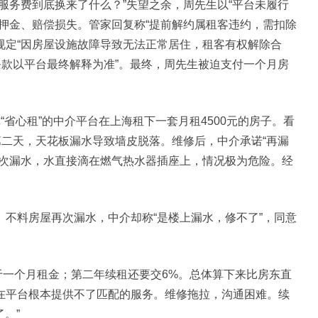
务费到底换来了什么？”失望之余，周先生以“平台未履行
押金、赔偿损失。管家回复称“提前解约属租客违约，需扣除
确规定“因房屋设施故障导致无法正常居住，租客有权解除合
条款以平台最终解释为准”。最终，周先生被迫支付一个月房
心租”的中介平台在上海租下一套月租4500元的房子。看
第二天，天花板漏水导致墙皮脱落。维修后，中介承诺“再漏
再次漏水，水直接滴在燃气热水器插座上，情况极为危险。经
料房屋再次漏水，中介却称“是楼上漏水，修不了”，同意
一个月租金；第二年续租还要交6%。总体算下来比房东直
在平台根本提供不了匹配的服务。维修拖拉，沟通困难。续
。”