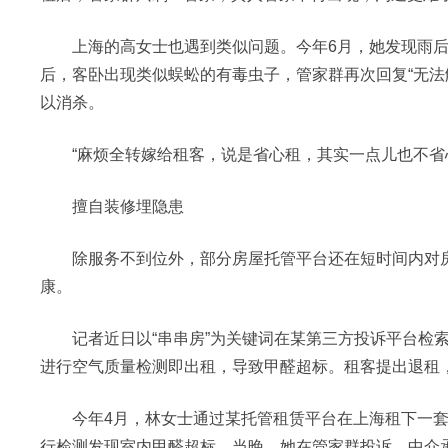
上海的高女士也遇到类似问题。今年6月，她发现雨后
后，客卧出现类似蜈蚣的有毒虫子，管家群再次回复“无法
以消杀。
“麻烦全转嫁给租客，说是省心租，其实一点儿也不省心
擅自装修埋隐患
除服务不到位外，部分房屋托管平台还在短时间内对房屋
康。
记者近日以“串串房”为关键词在某第三方投诉平台检索
进行空气质量检测即出租，导致甲醛超标。租客提出退租
今年4月，林女士通过某托管租赁平台在上海租下一套
行检测发现室内甲醛超标。当晚，她在管家群投诉，中介承