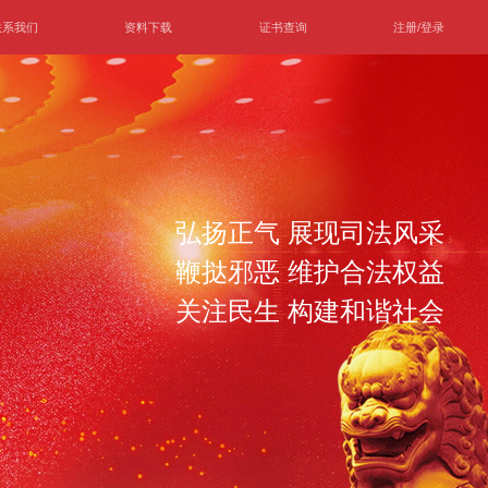
联系我们
资料下载
证书查询
注册/登录
弘扬正气 展现司法风采
鞭挞邪恶 维护合法权益
关注民生 构建和谐社会