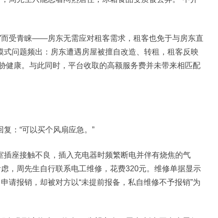
而受青睐——房东无需应对租客需求，租客也免于与房东直
模式问题频出：房东遭遇房屋被擅自改造、转租，租客反映
”威胁健康。与此同时，平台收取的高额服务费并未带来相匹配
：“可以买个风扇应急。”
插座接触不良，插入充电器时频繁断电并伴有烧焦的气
考虑，周先生自行联系电工维修，花费320元。维修单据显示
台申请报销，却被对方以“未提前报备，私自维修不予报销”为