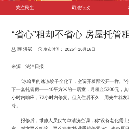
关注民生
司法行政
“省心”租却不省心 房屋托管
薛 洪斌
发布时间：
2025年10月16日
来源：法治日报
“冰箱里的速冻饺子全化了，空调开着跟没开一样。”今
下一套托管房——40平方米的一居室，月租金5200元，
小时内响应，72小时内修复。但入住后不久，周先生就
冷。
报修后，维修人员仅简单清洗空调，称“设备老化需上报
家，对方要么拒接，要么搪塞“毕业季维修紧张”。炎炎夏