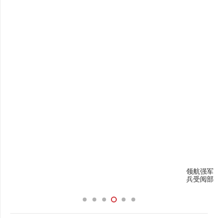
领航强军，从胜利走向胜利——习近平主席检阅抗战胜利纪念日阅
兵受阅部队侧记