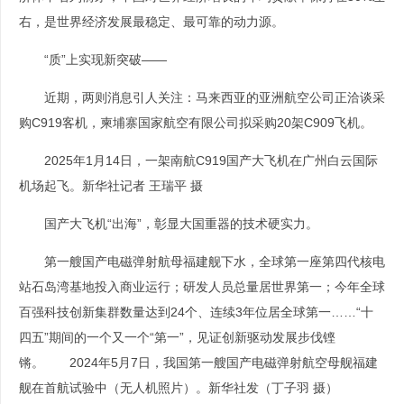
右，是世界经济发展最稳定、最可靠的动力源。
“质”上实现新突破——
近期，两则消息引人关注：马来西亚的亚洲航空公司正洽谈采
购C919客机，柬埔寨国家航空有限公司拟采购20架C909飞机。
2025年1月14日，一架南航C919国产大飞机在广州白云国际
机场起飞。新华社记者 王瑞平 摄
国产大飞机“出海”，彰显大国重器的技术硬实力。
第一艘国产电磁弹射航母福建舰下水，全球第一座第四代核电
站石岛湾基地投入商业运行；研发人员总量居世界第一；今年全球
百强科技创新集群数量达到24个、连续3年位居全球第一……“十
四五”期间的一个又一个“第一”，见证创新驱动发展步伐铿
锵。 2024年5月7日，我国第一艘国产电磁弹射航空母舰福建
舰在首航试验中（无人机照片）。新华社发（丁子羽 摄）