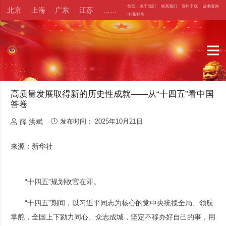
首页
关于我们
联系我们
资料下载
证书查询
北京
上海
广东
江苏
……
注册/登录
高质量发展取得新的历史性成就——从“十四五”看中国
答卷
薛 洪斌
发布时间：
2025年10月21日
来源：新华社
“十四五”规划收官在即。
“十四五”期间，以习近平同志为核心的党中央统揽全局、领航
掌舵，全国上下勠力同心、众志成城，坚定不移办好自己的事，用