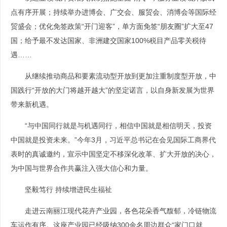
点有序开展；持续举办进博会、广交会、服贸会、消博会等国际经
贸盛会；优化免签政策“开门迎客”，单方面免签“朋友圈”扩大至47
国；给予最不发达国家、非洲建交国家100%税目产品零关税待
遇……
从继续推动商品和要素流动型开放到更加注重制度型开放，中
国践行“开放的大门将越开越大”的坚定诺言，以自身新发展为世界
带来新机遇。
“与中国同行就是与机遇同行，相信中国就是相信明天，投资
中国就是投资未来。”今年3月，习近平总书记在会见国际工商界代
表时的真诚邀约，宣示中国坚定不移深化改革、扩大开放的决心，
为中国与世界合作共赢注入强大信心和力量。
坚毅笃行 持续增进民生福祉
走进云南丽江现代花卉产业园，各色花朵香气馥郁，冷链物流
车运作有序。这座产业园已经吸纳300余名周边群众“家门口就