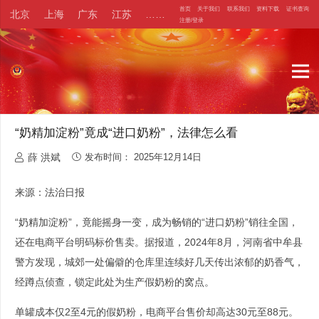
首页
关于我们
联系我们
资料下载
证书查询
北京
上海
广东
江苏
……
注册/登录
“奶精加淀粉”竟成“进口奶粉”，法律怎么看
薛 洪斌
发布时间：
2025年12月14日
来源：法治日报
“奶精加淀粉”，竟能摇身一变，成为畅销的“进口奶粉”销往全国，
还在电商平台明码标价售卖。据报道，2024年8月，河南省中牟县
警方发现，城郊一处偏僻的仓库里连续好几天传出浓郁的奶香气，
经蹲点侦查，锁定此处为生产假奶粉的窝点。
单罐成本仅2至4元的假奶粉，电商平台售价却高达30元至88元。