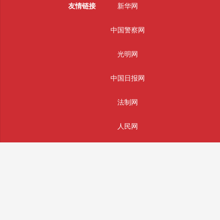
友情链接
新华网
中国警察网
光明网
中国日报网
法制网
人民网
主办单位：辰辉通科技(南通)有限公司
版权所有： 辰辉通科技(南通)有限公司 未经授权严禁转载
投稿和违法不良信息举报邮箱：info@sifajingcha.com
备案号：苏ICP备2026026490号-1