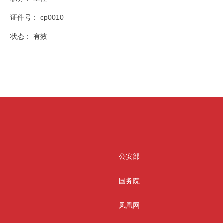
证件号：
cp0010
状态：
有效
公安部
国务院
凤凰网